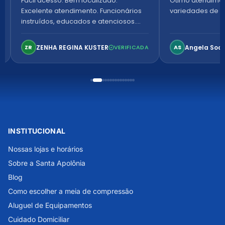
Fácil acesso. Bem localizado.
Ótimo atendime
Excelente atendimento. Funcionários
variedades de p
instruídos, educados e atenciosos.
Ambiente arejado, espaçoso e
confortável. Perfeito!
ZENHA REGINA KUSTER
Angela Soa
ZR
VERIFICADA
AS
INSTITUCIONAL
Nossas lojas e horários
Sobre a Santa Apolônia
Blog
Como escolher a meia de compressão
Aluguel de Equipamentos
Cuidado Domiciliar