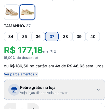
TAMANHO:
37
34
35
36
37
38
39
40
R$ 177,18
no PIX
(5,00% de desconto)
ou
R$ 186,50
no cartão em
4x
de
R$ 46,63
sem juros
Ver parcelamentos
Retire grátis na loja
Veja lojas disponíveis e prazos