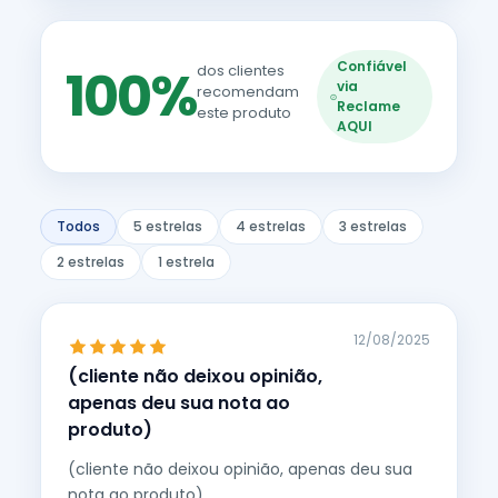
Confiável
100%
dos clientes
via
recomendam
Reclame
este produto
AQUI
Todos
5 estrelas
4 estrelas
3 estrelas
2 estrelas
1 estrela
12/08/2025
(cliente não deixou opinião,
apenas deu sua nota ao
produto)
(cliente não deixou opinião, apenas deu sua
nota ao produto)