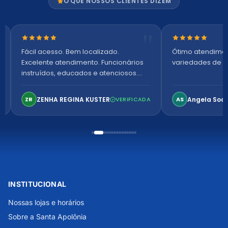
O QUE NOSSOS CLIENTES DIZEM
Nota 5 de 5 estrelas
Nota 5 de 5 es
Fácil acesso. Bem localizado.
Ótimo atendime
Excelente atendimento. Funcionários
variedades de p
instruídos, educados e atenciosos.
Ambiente arejado, espaçoso e
confortável. Perfeito!
ZENHA REGINA KUSTER
Angela Soa
ZR
VERIFICADA
AS
INSTITUCIONAL
Nossas lojas e horários
Sobre a Santa Apolônia