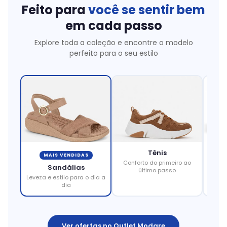
Feito para
você se sentir bem
em cada passo
Explore toda a coleção e encontre o modelo
perfeito para o seu estilo
Tênis
MAIS VENDIDAS
Conforto do primeiro ao
Eleg
Sandálias
último passo
Leveza e estilo para o dia a
dia
Ver ofertas no Outlet Modare