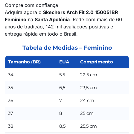
Compre com confiança
Adquira agora o
Skechers Arch Fit 2.0 150051BR
Feminino
na
Santa Apolônia
. Rede com mais de 60
anos de tradição, 142 mil avaliações positivas e
entrega rápida em todo o Brasil.
Tabela de Medidas – Feminino
Tamanho (BR)
EUA
Comprimento
34
5,5
22,5 cm
35
6,5
23,5 cm
36
7
24 cm
37
8
25 cm
38
8,5
25,5 cm