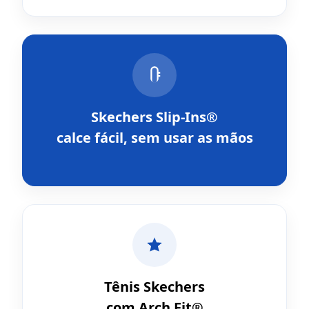
Skechers Slip-Ins®
calce fácil, sem usar as mãos
Tênis Skechers
com Arch Fit®