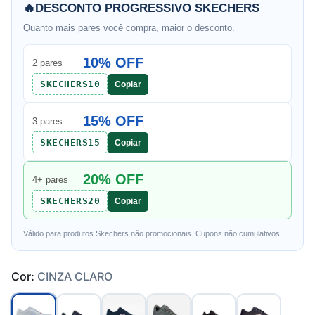
🔥
DESCONTO PROGRESSIVO SKECHERS
Quanto mais pares você compra, maior o desconto.
10% OFF
2 pares
SKECHERS10
Copiar
15% OFF
3 pares
SKECHERS15
Copiar
20% OFF
4+ pares
SKECHERS20
Copiar
Válido para produtos Skechers não promocionais. Cupons não cumulativos.
Cor:
CINZA CLARO