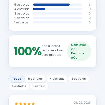
5 estrelas
3
4 estrelas
1
3 estrelas
0
2 estrelas
0
1 estrelas
0
Confiável
100%
dos clientes
via
recomendam
Reclame
este produto
AQUI
Todos
5 estrelas
4 estrelas
3 estrelas
2 estrelas
1 estrela
09/06/2026