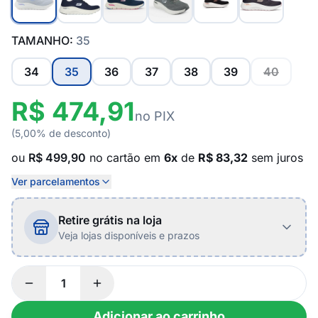
TAMANHO:
35
34
35
36
37
38
39
40
R$ 474,91
no PIX
(5,00% de desconto)
ou
R$ 499,90
no cartão em
6x
de
R$ 83,32
sem juros
Ver parcelamentos
Retire grátis na loja
Veja lojas disponíveis e prazos
Adicionar ao carrinho