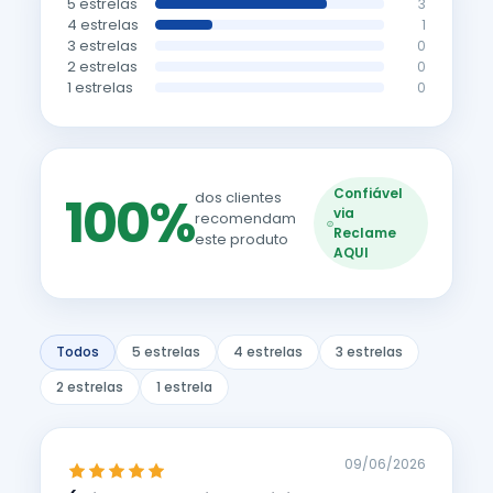
5 estrelas
3
4 estrelas
1
3 estrelas
0
2 estrelas
0
1 estrelas
0
Confiável
100%
dos clientes
via
recomendam
Reclame
este produto
AQUI
Todos
5 estrelas
4 estrelas
3 estrelas
2 estrelas
1 estrela
09/06/2026