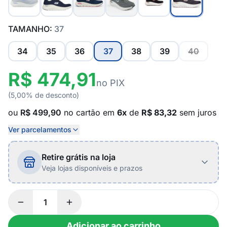
TAMANHO:
37
34
35
36
37
38
39
40
R$ 474,91
no PIX
(5,00% de desconto)
ou
R$ 499,90
no cartão em
6x
de
R$ 83,32
sem juros
Ver parcelamentos
Retire grátis na loja
Veja lojas disponíveis e prazos
Adicionar ao carrinho