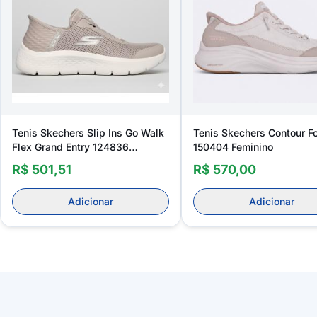
Tenis Skechers Slip Ins Go Walk
Tenis Skechers Contour 
Flex Grand Entry 124836
150404 Feminino
Feminino
R$ 501,51
R$ 570,00
Adicionar
Adicionar