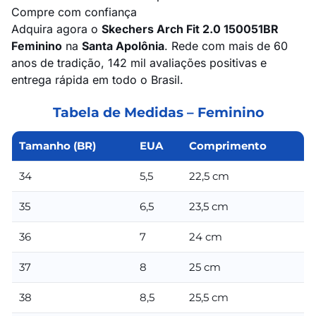
Compre com confiança
Adquira agora o
Skechers Arch Fit 2.0 150051BR
Feminino
na
Santa Apolônia
. Rede com mais de 60
anos de tradição, 142 mil avaliações positivas e
entrega rápida em todo o Brasil.
Tabela de Medidas – Feminino
Tamanho (BR)
EUA
Comprimento
34
5,5
22,5 cm
35
6,5
23,5 cm
36
7
24 cm
37
8
25 cm
38
8,5
25,5 cm