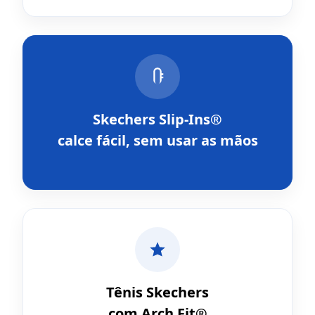
Skechers Slip-Ins®
calce fácil, sem usar as mãos
Tênis Skechers
com Arch Fit®