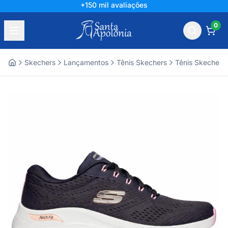
+150 mil avaliações
0
Skechers
Lançamentos
Tênis Skechers
Tênis Skechers
Home