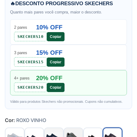
🔥
DESCONTO PROGRESSIVO SKECHERS
Quanto mais pares você compra, maior o desconto.
10% OFF
2 pares
SKECHERS10
Copiar
15% OFF
3 pares
SKECHERS15
Copiar
20% OFF
4+ pares
SKECHERS20
Copiar
Válido para produtos Skechers não promocionais. Cupons não cumulativos.
Cor:
ROXO VINHO