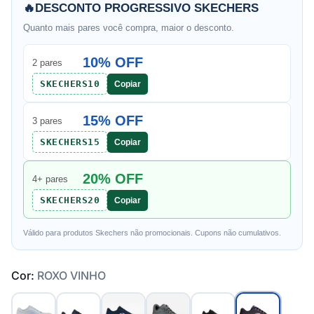
🔥
DESCONTO PROGRESSIVO SKECHERS
Quanto mais pares você compra, maior o desconto.
10% OFF
2 pares
SKECHERS10
Copiar
15% OFF
3 pares
SKECHERS15
Copiar
20% OFF
4+ pares
SKECHERS20
Copiar
Válido para produtos Skechers não promocionais. Cupons não cumulativos.
Cor:
ROXO VINHO