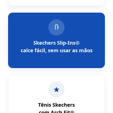
Skechers Slip-Ins®
calce fácil, sem usar as mãos
Tênis Skechers
com Arch Fit®