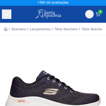
+150 mil avaliações
0
Skechers
Lançamentos
Tênis Skechers
Tênis Skechers
Home