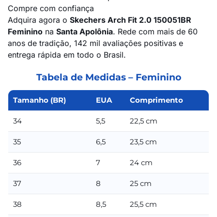
Compre com confiança
Adquira agora o
Skechers Arch Fit 2.0 150051BR
Feminino
na
Santa Apolônia
. Rede com mais de 60
anos de tradição, 142 mil avaliações positivas e
entrega rápida em todo o Brasil.
Tabela de Medidas – Feminino
Tamanho (BR)
EUA
Comprimento
34
5,5
22,5 cm
35
6,5
23,5 cm
36
7
24 cm
37
8
25 cm
38
8,5
25,5 cm