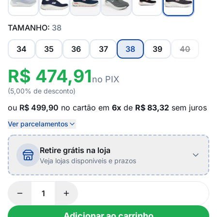
TAMANHO:
38
34
35
36
37
38
39
40
R$ 474,91
no PIX
(5,00% de desconto)
ou
R$ 499,90
no cartão em
6x
de
R$ 83,32
sem juros
Ver parcelamentos
Retire grátis na loja
Veja lojas disponíveis e prazos
Adicionar ao carrinho