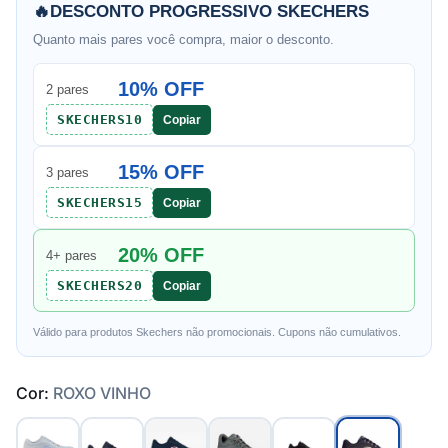
🔥
DESCONTO PROGRESSIVO SKECHERS
Quanto mais pares você compra, maior o desconto.
10% OFF
2 pares
SKECHERS10
Copiar
15% OFF
3 pares
SKECHERS15
Copiar
20% OFF
4+ pares
SKECHERS20
Copiar
Válido para produtos Skechers não promocionais. Cupons não cumulativos.
Cor:
ROXO VINHO