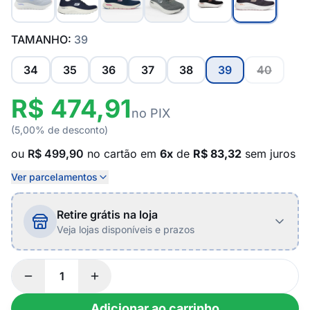
TAMANHO:
39
34
35
36
37
38
39
40
R$ 474,91
no PIX
(5,00% de desconto)
ou
R$ 499,90
no cartão em
6x
de
R$ 83,32
sem juros
Ver parcelamentos
Retire grátis na loja
Veja lojas disponíveis e prazos
Adicionar ao carrinho