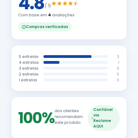
4.8
/ 5
Com base em
4
avaliações
Compras verificadas
5 estrelas
3
4 estrelas
1
3 estrelas
0
2 estrelas
0
1 estrelas
0
Confiável
100%
dos clientes
via
recomendam
Reclame
este produto
AQUI