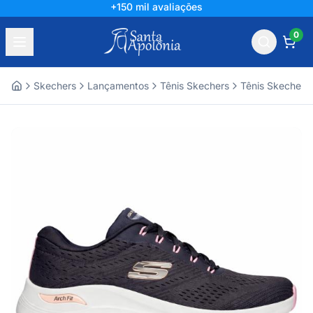
+150 mil avaliações
0
Skechers
Lançamentos
Tênis Skechers
Tênis Skechers
Home