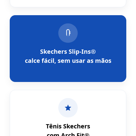
Skechers Slip-Ins®
calce fácil, sem usar as mãos
Tênis Skechers
com Arch Fit®