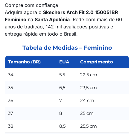
Compre com confiança
Adquira agora o
Skechers Arch Fit 2.0 150051BR
Feminino
na
Santa Apolônia
. Rede com mais de 60
anos de tradição, 142 mil avaliações positivas e
entrega rápida em todo o Brasil.
Tabela de Medidas – Feminino
Tamanho (BR)
EUA
Comprimento
34
5,5
22,5 cm
35
6,5
23,5 cm
36
7
24 cm
37
8
25 cm
38
8,5
25,5 cm