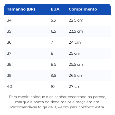
Tamanho (BR)
EUA
Comprimento
34
5,5
22,5 cm
35
6,5
23,5 cm
36
7
24 cm
37
8
25 cm
38
8,5
25,5 cm
39
9,5
26,5 cm
40
10
27 cm
Para medir: coloque o calcanhar encostado na parede,
marque a ponta do dedo maior e meça em cm.
Recomenda-se folga de 0,5–1 cm para conforto extra.