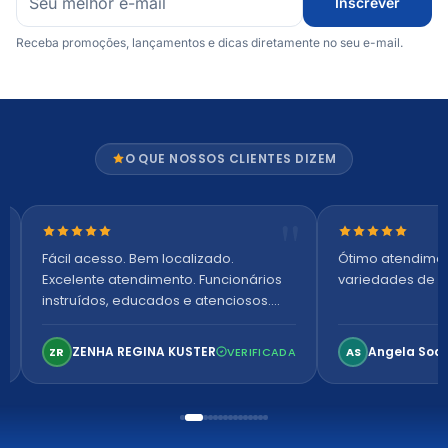
Inscrever
Receba promoções, lançamentos e dicas diretamente no seu e-mail.
O QUE NOSSOS CLIENTES DIZEM
Nota 5 de 5 estrelas
Nota 5 de 5 es
Fácil acesso. Bem localizado.
Ótimo atendime
Excelente atendimento. Funcionários
variedades de p
instruídos, educados e atenciosos.
Ambiente arejado, espaçoso e
confortável. Perfeito!
ZENHA REGINA KUSTER
Angela Soa
ZR
VERIFICADA
AS