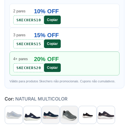
10% OFF
2 pares
SKECHERS10
Copiar
15% OFF
3 pares
SKECHERS15
Copiar
20% OFF
4+ pares
SKECHERS20
Copiar
Válido para produtos Skechers não promocionais. Cupons não cumulativos.
Cor:
NATURAL MULTICOLOR