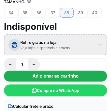
TAMANHO:
38
34
35
36
37
38
39
40
Indisponível
Retire grátis na loja
Veja lojas disponíveis e prazos
Adicionar ao carrinho
Compre no WhatsApp
Calcular frete e prazo