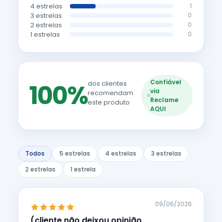
4 estrelas
1
3 estrelas
0
2 estrelas
0
1 estrelas
0
Confiável
100%
dos clientes
via
recomendam
Reclame
este produto
AQUI
Todos
5 estrelas
4 estrelas
3 estrelas
2 estrelas
1 estrela
09/06/2026
(cliente não deixou opinião,