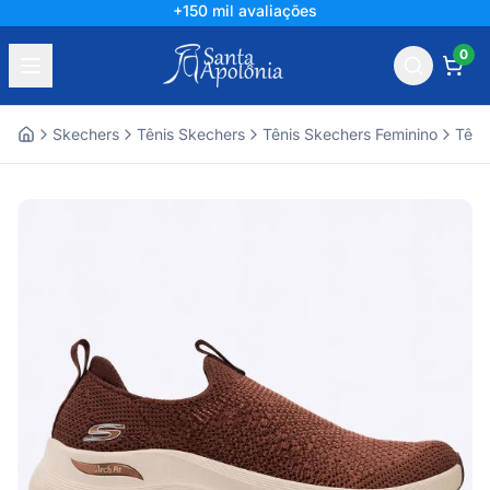
+150 mil avaliações
0
Skechers
Tênis Skechers
Tênis Skechers Feminino
Têni
Home