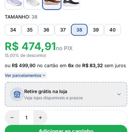
TAMANHO:
38
34
35
36
37
38
39
40
R$ 474,91
no PIX
(5,00% de desconto)
ou
R$ 499,90
no cartão em
6x
de
R$ 83,32
sem juros
Ver parcelamentos
Retire grátis na loja
Veja lojas disponíveis e prazos
Adicionar ao carrinho