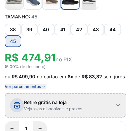
TAMANHO:
45
38
39
40
41
42
43
44
45
R$ 474,91
no PIX
(5,00% de desconto)
ou
R$ 499,90
no cartão em
6x
de
R$ 83,32
sem juros
Ver parcelamentos
Retire grátis na loja
Veja lojas disponíveis e prazos