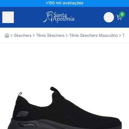
+150 mil avaliações
0
Skechers
Tênis Skechers
Tênis Skechers Masculino
Tên
Home