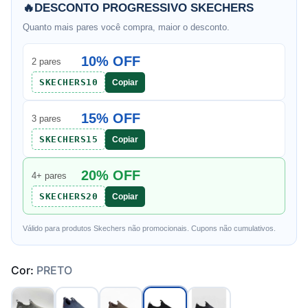
🔥
DESCONTO PROGRESSIVO SKECHERS
Quanto mais pares você compra, maior o desconto.
10% OFF
2 pares
SKECHERS10
Copiar
15% OFF
3 pares
SKECHERS15
Copiar
20% OFF
4+ pares
SKECHERS20
Copiar
Válido para produtos Skechers não promocionais. Cupons não cumulativos.
Cor:
PRETO