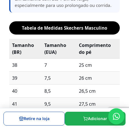
especialmente para uso prolongado ou corrida.
Tabela de Medidas Skechers Masculino
Tamanho
Tamanho
Comprimento
(BR)
(EUA)
do pé
38
7
25 cm
39
7,5
26 cm
40
8,5
26,5 cm
41
9,5
27,5 cm
42
10
28 cm
Retire na loja
Adicionar