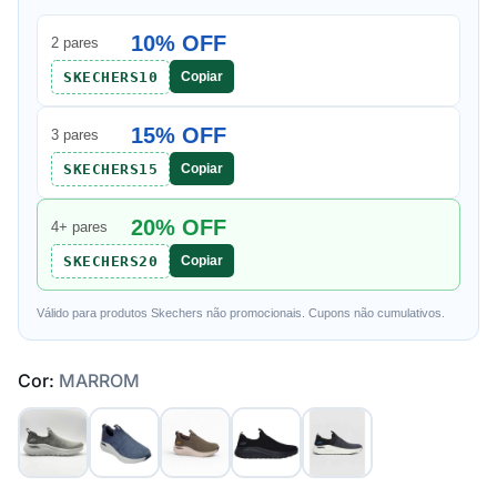
10% OFF
2 pares
SKECHERS10
Copiar
15% OFF
3 pares
SKECHERS15
Copiar
20% OFF
4+ pares
SKECHERS20
Copiar
Válido para produtos Skechers não promocionais. Cupons não cumulativos.
Cor:
MARROM