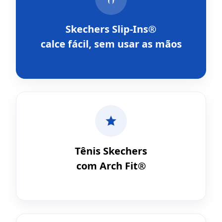
Skechers Slip-Ins®
calce fácil, sem usar as mãos
Tênis Skechers
com Arch Fit®