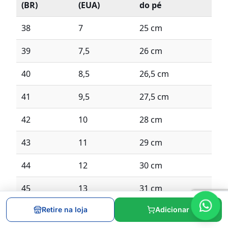
(BR)
(EUA)
do pé
38
7
25 cm
39
7,5
26 cm
40
8,5
26,5 cm
41
9,5
27,5 cm
42
10
28 cm
43
11
29 cm
44
12
30 cm
45
13
31 cm
Retire na loja
Adicionar