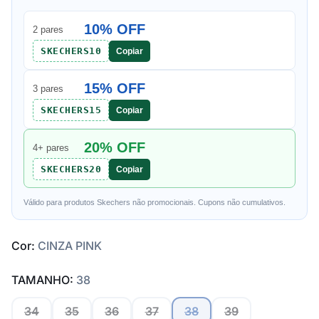
10% OFF
2 pares
SKECHERS10
Copiar
15% OFF
3 pares
SKECHERS15
Copiar
20% OFF
4+ pares
SKECHERS20
Copiar
Válido para produtos Skechers não promocionais. Cupons não cumulativos.
Cor:
CINZA PINK
TAMANHO:
38
34
35
36
37
38
39