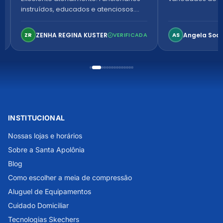
instruídos, educados e atenciosos.
Ambiente arejado, espaçoso e
confortável. Perfeito!
ZENHA REGINA KUSTER
Angela Soa
ZR
VERIFICADA
AS
INSTITUCIONAL
Nossas lojas e horários
Sobre a Santa Apolônia
Blog
Como escolher a meia de compressão
Aluguel de Equipamentos
Cuidado Domiciliar
Tecnologias Skechers