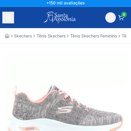
+150 mil avaliações
0
Skechers
Tênis Skechers
Tênis Skechers Feminino
Têni
Home