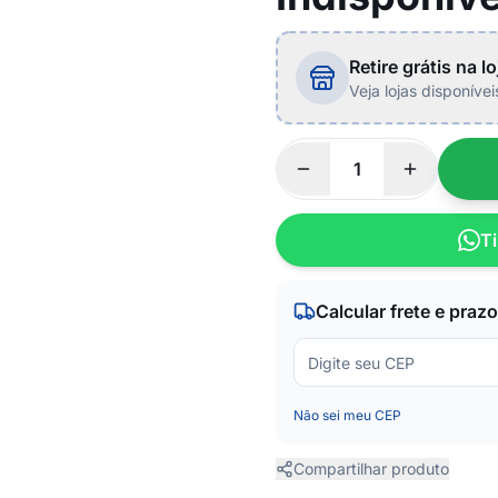
Retire grátis na lo
Veja lojas disponíve
Ti
Calcular frete e prazo
Não sei meu CEP
Compartilhar produto