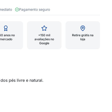
 imediato
Pagamento seguro
60 anos no
+150 mil
Retire grátis na
mercado
avaliações no
loja
Google
os pés livre e natural.