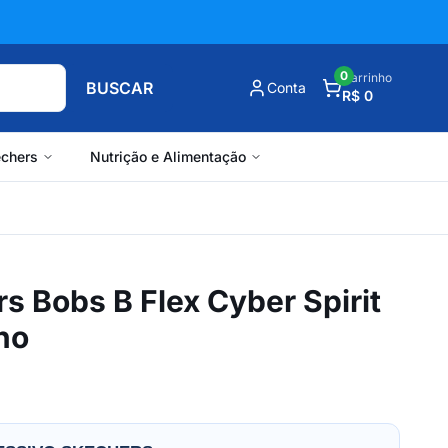
0
Carrinho
BUSCAR
Conta
R$ 0
chers
Nutrição e Alimentação
s Bobs B Flex Cyber Spirit
no