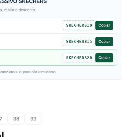
SSIVO SKECHERS
, maior o desconto.
SKECHERS10
Copiar
SKECHERS15
Copiar
SKECHERS20
Copiar
romocionais. Cupons não cumulativos.
7
38
39
l