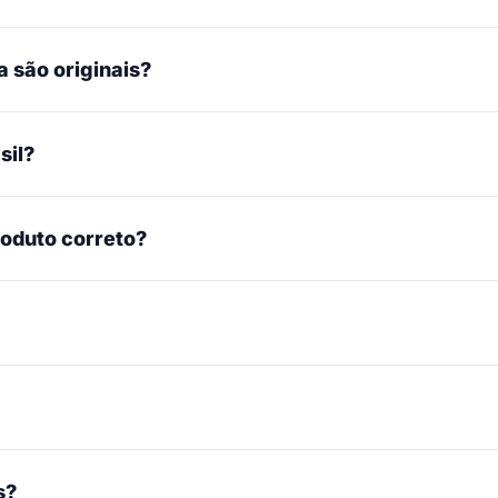
 são originais?
sil?
roduto correto?
s?