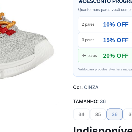
🔥
DESCONTO PROGRE
Quanto mais pares você compra
10% OFF
2 pares
15% OFF
3 pares
20% OFF
4+ pares
Válido para produtos Skechers não p
Cor:
CINZA
TAMANHO:
36
34
35
36
3
Indisponíve