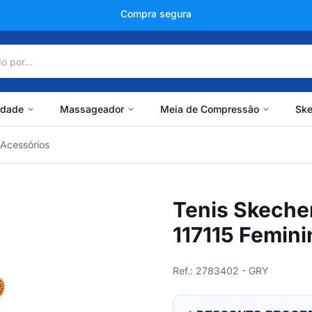
+150 mil avaliações
idade
Massageador
Meia de Compressão
Ske
Acessórios
Tenis Skecher
117115 Femini
Ref.: 2783402 - GRY