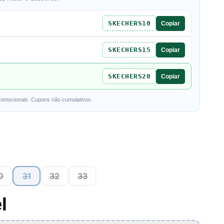
SKECHERS10
Copiar
SKECHERS15
Copiar
SKECHERS20
Copiar
romocionais. Cupons não cumulativos.
0
31
32
33
l