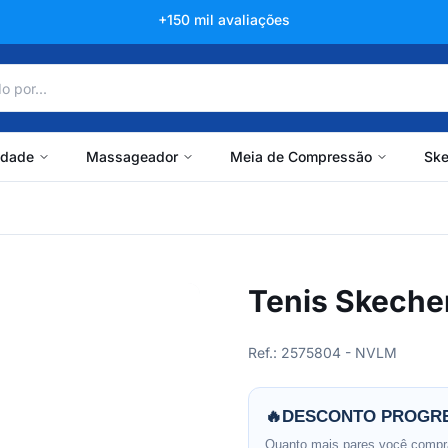
+150 mil avaliações
idade
Massageador
Meia de Compressão
Ske
Tenis Skecher
Ref.: 2575804 - NVLM
🔥
DESCONTO PROGRE
Quanto mais pares você compra