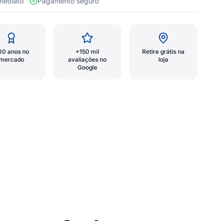
 imediato
Pagamento seguro
60 anos no
+150 mil
Retire grátis na
mercado
avaliações no
loja
Google