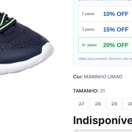
10% OFF
2 pares
15% OFF
3 pares
20% OFF
4+ pares
Válido para produtos Skechers não p
Cor:
MARINHO LIMAO
TAMANHO:
31
27
28
29
3
Indisponíve