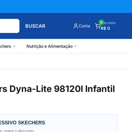
0
Carrinho
BUSCAR
Conta
R$ 0
chers
Nutrição e Alimentação
s Dyna-Lite 98120l Infantil
SSIVO SKECHERS
, maior o desconto.