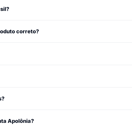
sil?
roduto correto?
s?
ta Apolônia?