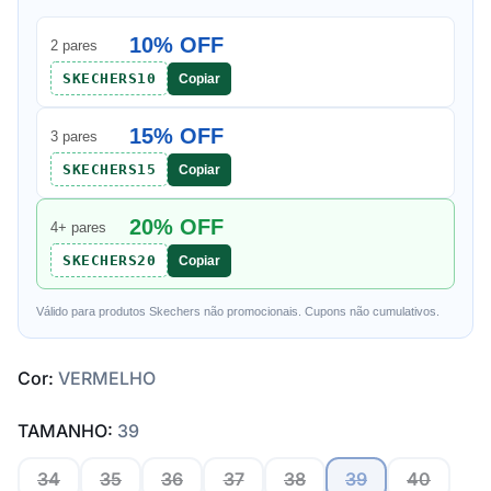
10% OFF
2 pares
SKECHERS10
Copiar
15% OFF
3 pares
SKECHERS15
Copiar
20% OFF
4+ pares
SKECHERS20
Copiar
Válido para produtos Skechers não promocionais. Cupons não cumulativos.
Cor:
VERMELHO
TAMANHO:
39
34
35
36
37
38
39
40