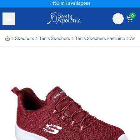
+150 mil avaliações
0
Skechers
Tênis Skechers
Tênis Skechers Feminino
Aces
Home