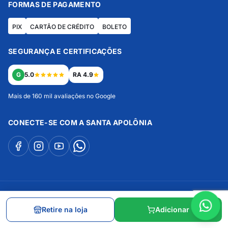
FORMAS DE PAGAMENTO
PIX
CARTÃO DE CRÉDITO
BOLETO
SEGURANÇA E CERTIFICAÇÕES
G
5.0
RA 4.9
Mais de 160 mil avaliações no Google
CONECTE-SE COM A SANTA APOLÔNIA
Copyright 2026 - Santa Apolônia - Avenida Marginal Leste, 2030 - Centro
- Balneário Camboriú/SC - Razão Social: PRAIANA COMERCIO DE
Retire na loja
Adicionar
PRODUTOS HOSPITALARES LTDA EPP - CNPJ: 82.858.903/0001-72