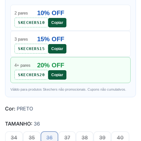
10% OFF
2 pares
SKECHERS10
Copiar
15% OFF
3 pares
SKECHERS15
Copiar
20% OFF
4+ pares
SKECHERS20
Copiar
Válido para produtos Skechers não promocionais. Cupons não cumulativos.
Cor:
PRETO
TAMANHO:
36
34
35
36
37
38
39
40