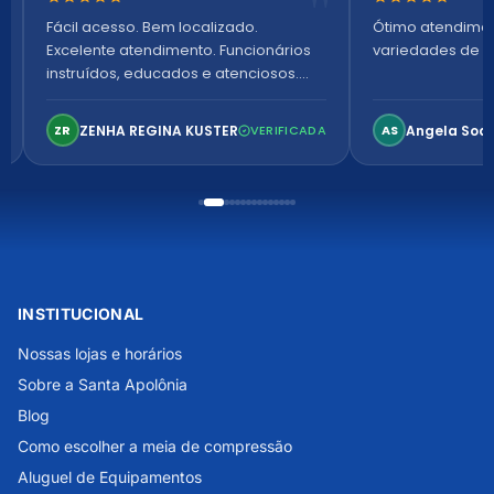
Nota 5 de 5 estrelas
Nota 5 de 5 es
Fácil acesso. Bem localizado.
Ótimo atendime
Excelente atendimento. Funcionários
variedades de p
instruídos, educados e atenciosos.
Ambiente arejado, espaçoso e
confortável. Perfeito!
ZENHA REGINA KUSTER
Angela Soa
ZR
VERIFICADA
AS
INSTITUCIONAL
Nossas lojas e horários
Sobre a Santa Apolônia
Blog
Como escolher a meia de compressão
Aluguel de Equipamentos