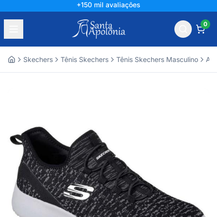
+150 mil avaliações
0
Skechers
Tênis Skechers
Tênis Skechers Masculino
Ace
Home