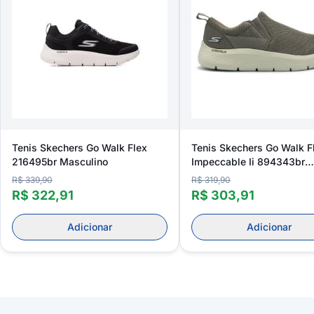
Tenis Skechers Go Walk Flex
Tenis Skechers Go Walk F
216495br Masculino
Impeccable Ii 894343br
Masculino
R$ 339,90
R$ 319,90
R$ 322,91
R$ 303,91
Adicionar
Adicionar