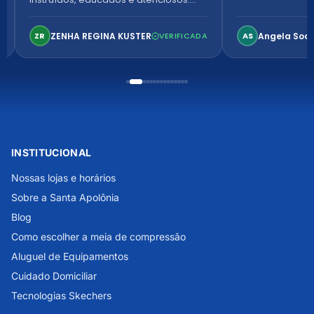
Ambiente arejado, espaçoso e
confortável. Perfeito!
ZENHA REGINA KUSTER
Angela Soa
ZR
VERIFICADA
AS
INSTITUCIONAL
Nossas lojas e horários
Sobre a Santa Apolônia
Blog
Como escolher a meia de compressão
Aluguel de Equipamentos
Cuidado Domiciliar
Tecnologias Skechers