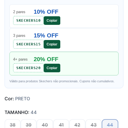
10% OFF
2 pares
SKECHERS10
Copiar
15% OFF
3 pares
SKECHERS15
Copiar
20% OFF
4+ pares
SKECHERS20
Copiar
Válido para produtos Skechers não promocionais. Cupons não cumulativos.
Cor:
PRETO
TAMANHO:
44
38
39
40
41
42
43
44