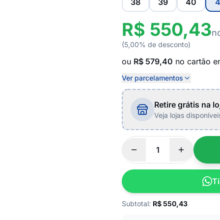
38
39
40
4
R$ 550,43
n
(5,00% de desconto)
ou
R$ 579,40
no cartão 
Ver parcelamentos
Retire grátis na lo
Veja lojas disponíve
Ti
Subtotal:
R$
550,43