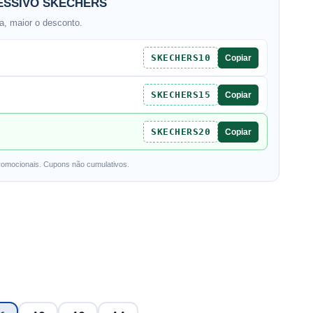
SSIVO SKECHERS
, maior o desconto.
SKECHERS10
Copiar
SKECHERS15
Copiar
SKECHERS20
Copiar
romocionais. Cupons não cumulativos.