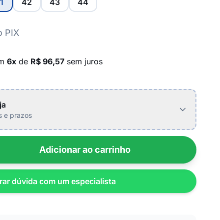
1
42
43
44
o PIX
em
6x
de
R$ 96,57
sem juros
ja
is e prazos
Adicionar ao carrinho
rar dúvida com um especialista