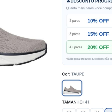
🔥
DESCONTO PROGRE
Quanto mais pares você compra
10% OFF
2 pares
15% OFF
3 pares
20% OFF
4+ pares
Válido para produtos Skechers não p
Cor:
TAUPE
TAMANHO:
41