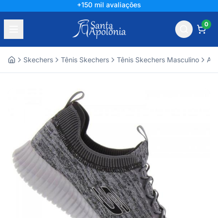
+150 mil avaliações
0
Skechers
Tênis Skechers
Tênis Skechers Masculino
Ace
Home