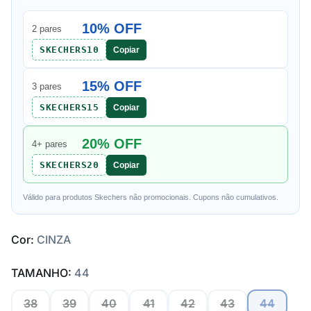
10% OFF
2 pares
SKECHERS10
Copiar
15% OFF
3 pares
SKECHERS15
Copiar
20% OFF
4+ pares
SKECHERS20
Copiar
Válido para produtos Skechers não promocionais. Cupons não cumulativos.
Cor:
CINZA
TAMANHO:
44
38
39
40
41
42
43
44