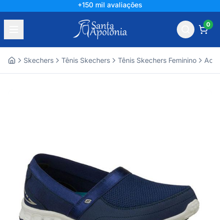
+150 mil avaliações
0
Skechers
Tênis Skechers
Tênis Skechers Feminino
Aces
Home