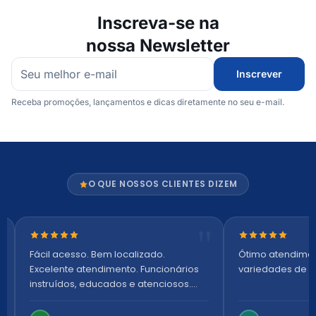
Inscreva-se na
nossa Newsletter
Inscrever
Receba promoções, lançamentos e dicas diretamente no seu e-mail.
O QUE NOSSOS CLIENTES DIZEM
Nota 5 de 5 estrelas
Nota 5 de 5 es
Fácil acesso. Bem localizado.
Ótimo atendime
Excelente atendimento. Funcionários
variedades de p
instruídos, educados e atenciosos.
Ambiente arejado, espaçoso e
confortável. Perfeito!