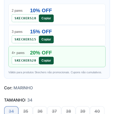
10% OFF
2 pares
SKECHERS10
Copiar
15% OFF
3 pares
SKECHERS15
Copiar
20% OFF
4+ pares
SKECHERS20
Copiar
Válido para produtos Skechers não promocionais. Cupons não cumulativos.
Cor:
MARINHO
TAMANHO:
34
34
35
36
37
38
39
40