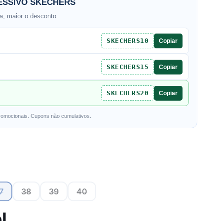
SSIVO SKECHERS
, maior o desconto.
SKECHERS10
Copiar
SKECHERS15
Copiar
SKECHERS20
Copiar
romocionais. Cupons não cumulativos.
7
38
39
40
l