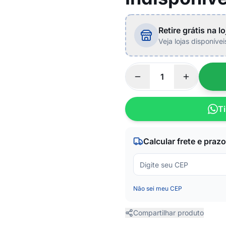
Retire grátis na lo
Veja lojas disponíve
Ti
Calcular frete e prazo
Não sei meu CEP
Compartilhar produto