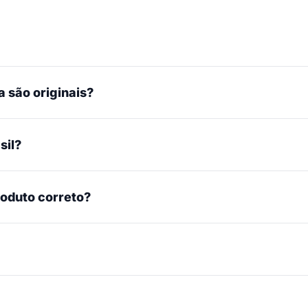
 são originais?
sil?
roduto correto?