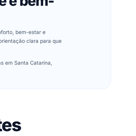
de e bem-
forto, bem-estar e
orientação clara para que
as em Santa Catarina,
tes