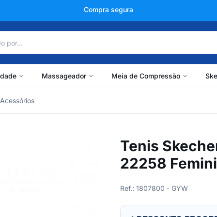
+150 mil avaliações
idade
Massageador
Meia de Compressão
Ske
Acessórios
Tenis Skecher
22258 Femin
Ref.: 1807800 - GYW