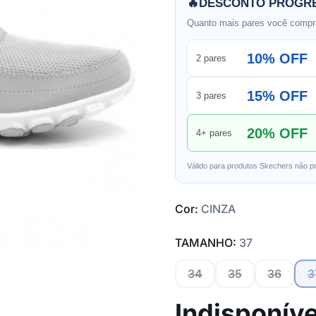
🔥
DESCONTO PROGRE
Quanto mais pares você compra
10% OFF
2 pares
15% OFF
3 pares
20% OFF
4+ pares
Válido para produtos Skechers não p
Cor:
CINZA
TAMANHO:
37
34
35
36
3
Indisponíve