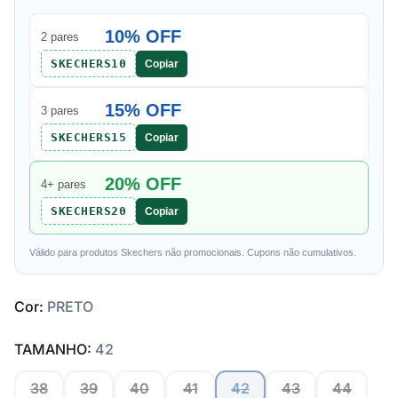
10% OFF
2 pares
SKECHERS10
Copiar
15% OFF
3 pares
SKECHERS15
Copiar
20% OFF
4+ pares
SKECHERS20
Copiar
Válido para produtos Skechers não promocionais. Cupons não cumulativos.
Cor:
PRETO
TAMANHO:
42
38
39
40
41
42
43
44