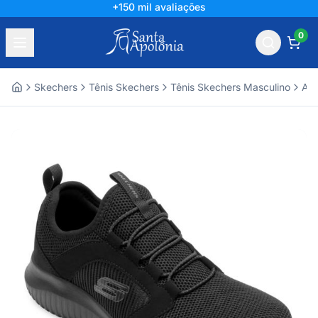
+150 mil avaliações
0
Skechers
Tênis Skechers
Tênis Skechers Masculino
Ace
Home