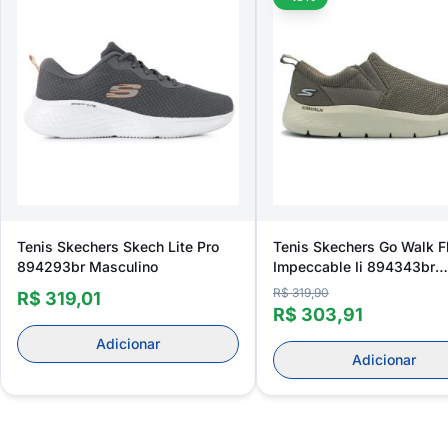
Tenis Skechers Skech Lite Pro
Tenis Skechers Go Walk F
894293br Masculino
Impeccable Ii 894343br
Masculino
R$ 319,90
R$ 319,01
R$ 303,91
Adicionar
Adicionar