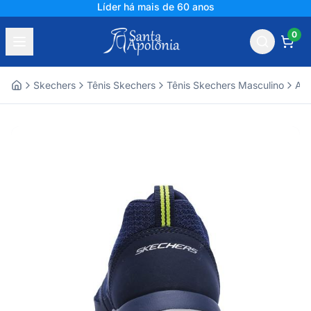
Líder há mais de 60 anos
0
Skechers
Tênis Skechers
Tênis Skechers Masculino
Ace
Home