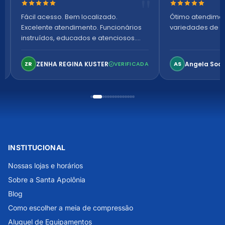
Nota 5 de 5 estrelas
Nota 5 de 5 es
Fácil acesso. Bem localizado.
Ótimo atendime
Excelente atendimento. Funcionários
variedades de p
instruídos, educados e atenciosos.
Ambiente arejado, espaçoso e
confortável. Perfeito!
ZENHA REGINA KUSTER
Angela Soa
ZR
VERIFICADA
AS
INSTITUCIONAL
Nossas lojas e horários
Sobre a Santa Apolônia
Blog
Como escolher a meia de compressão
Aluguel de Equipamentos