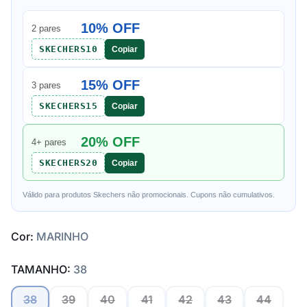
10% OFF
2 pares
SKECHERS10
Copiar
15% OFF
3 pares
SKECHERS15
Copiar
20% OFF
4+ pares
SKECHERS20
Copiar
Válido para produtos Skechers não promocionais. Cupons não cumulativos.
Cor:
MARINHO
TAMANHO:
38
38
39
40
41
42
43
44