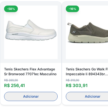
-58%
-16%
Tenis Skechers Flex Advantage
Tenis Skechers Go Walk F
Sr Bronwood 77071ec Masculino
Impeccable Ii 894343br
Masculino
R$ 269,90
R$ 319,90
R$ 256,41
R$ 303,91
Adicionar
Adicionar