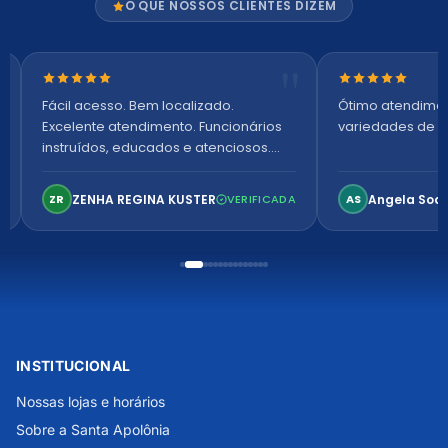
O QUE NOSSOS CLIENTES DIZEM
Nota 5 de 5 estrelas
Nota 5 de 5 es
Fácil acesso. Bem localizado.
Ótimo atendime
Excelente atendimento. Funcionários
variedades de p
instruídos, educados e atenciosos.
Ambiente arejado, espaçoso e
confortável. Perfeito!
ZENHA REGINA KUSTER
Angela Soa
ZR
VERIFICADA
AS
INSTITUCIONAL
Nossas lojas e horários
Sobre a Santa Apolônia