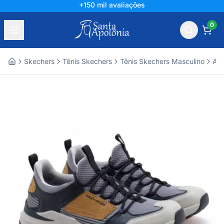
+150 mil avaliações
0
Skechers
Tênis Skechers
Tênis Skechers Masculino
Ace
Home