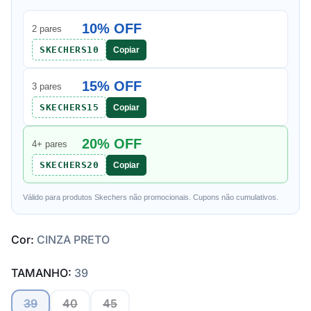
10% OFF
2 pares
SKECHERS10
Copiar
15% OFF
3 pares
SKECHERS15
Copiar
20% OFF
4+ pares
SKECHERS20
Copiar
Válido para produtos Skechers não promocionais. Cupons não cumulativos.
Cor:
CINZA PRETO
TAMANHO:
39
39
40
45