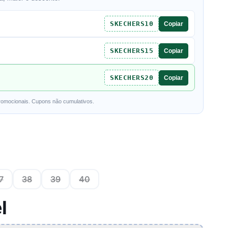
SKECHERS10
Copiar
SKECHERS15
Copiar
SKECHERS20
Copiar
romocionais. Cupons não cumulativos.
7
38
39
40
l