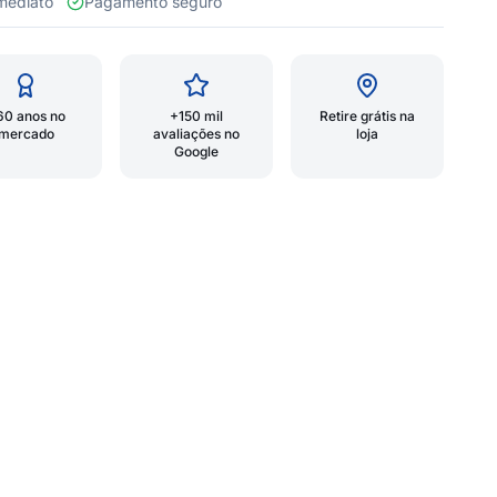
 imediato
Pagamento seguro
60 anos no
+150 mil
Retire grátis na
mercado
avaliações no
loja
Google