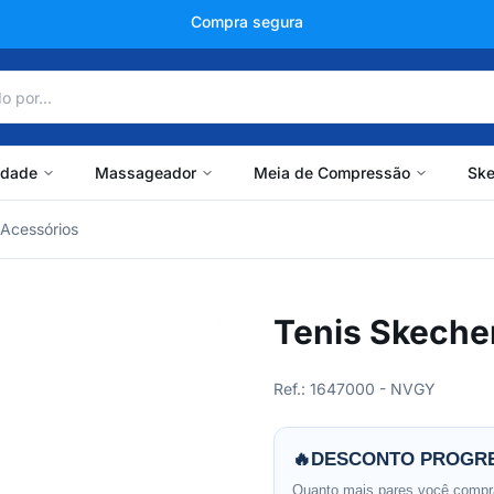
+150 mil avaliações
idade
Massageador
Meia de Compressão
Ske
Acessórios
Tenis Skeche
Ref.: 1647000 - NVGY
🔥
DESCONTO PROGRE
Quanto mais pares você compra