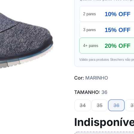
10% OFF
2 pares
15% OFF
3 pares
20% OFF
4+ pares
Válido para produtos Skechers não p
Cor:
MARINHO
TAMANHO:
36
34
35
36
3
Indisponíve