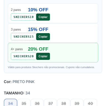
10% OFF
2 pares
SKECHERS10
Copiar
15% OFF
3 pares
SKECHERS15
Copiar
20% OFF
4+ pares
SKECHERS20
Copiar
Válido para produtos Skechers não promocionais. Cupons não cumulativos.
Cor:
PRETO PINK
TAMANHO:
34
34
35
36
37
38
39
40