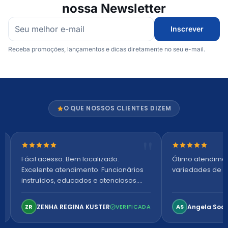
nossa Newsletter
Inscrever
Receba promoções, lançamentos e dicas diretamente no seu e-mail.
O QUE NOSSOS CLIENTES DIZEM
Nota 5 de 5 estrelas
Nota 5 de 5 es
Fácil acesso. Bem localizado.
Ótimo atendime
Excelente atendimento. Funcionários
variedades de p
instruídos, educados e atenciosos.
Ambiente arejado, espaçoso e
confortável. Perfeito!
ZENHA REGINA KUSTER
Angela Soa
ZR
VERIFICADA
AS