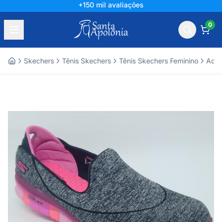
+150 mil avaliações
0
Skechers
Tênis Skechers
Tênis Skechers Feminino
Aces
Home