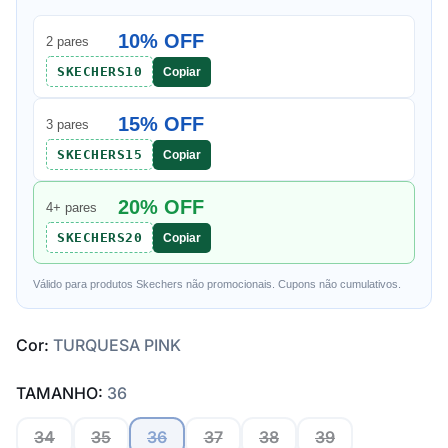
10% OFF
2 pares
SKECHERS10
Copiar
15% OFF
3 pares
SKECHERS15
Copiar
20% OFF
4+ pares
SKECHERS20
Copiar
Válido para produtos Skechers não promocionais. Cupons não cumulativos.
Cor:
TURQUESA PINK
TAMANHO:
36
34
35
36
37
38
39