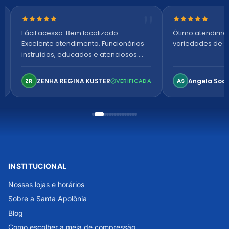
Nota 5 de 5 estrelas
Nota 5 de 5 es
Fácil acesso. Bem localizado.
Ótimo atendime
Excelente atendimento. Funcionários
variedades de p
instruídos, educados e atenciosos.
Ambiente arejado, espaçoso e
confortável. Perfeito!
ZENHA REGINA KUSTER
Angela Soa
ZR
VERIFICADA
AS
INSTITUCIONAL
Nossas lojas e horários
Sobre a Santa Apolônia
Blog
Como escolher a meia de compressão