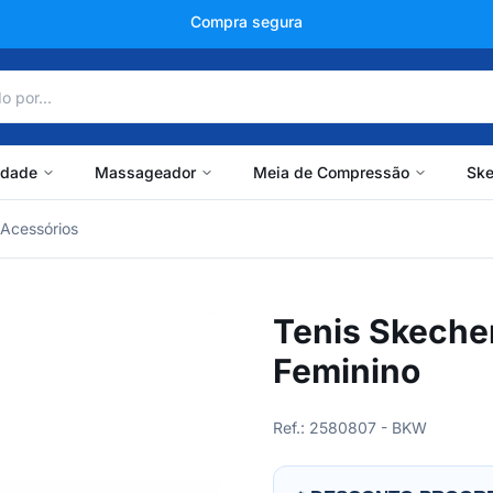
+150 mil avaliações
idade
Massageador
Meia de Compressão
Ske
Acessórios
Tenis Skeche
Feminino
Ref.: 2580807 - BKW