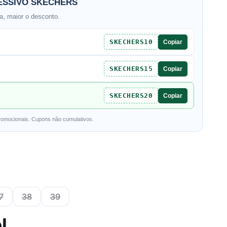
SSIVO SKECHERS
, maior o desconto.
SKECHERS10
Copiar
SKECHERS15
Copiar
SKECHERS20
Copiar
romocionais. Cupons não cumulativos.
7
38
39
l