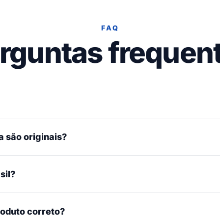
FAQ
rguntas frequen
 são originais?
sil?
roduto correto?