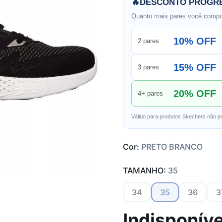
🔥
DESCONTO PROGRE
Quanto mais pares você compra
10% OFF
2 pares
15% OFF
3 pares
20% OFF
4+ pares
Válido para produtos Skechers não p
Cor:
PRETO BRANCO
TAMANHO:
35
34
35
36
3
Indisponíve