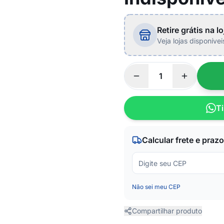
Retire grátis na lo
Veja lojas disponíve
Ti
Calcular frete e prazo
Não sei meu CEP
Compartilhar produto