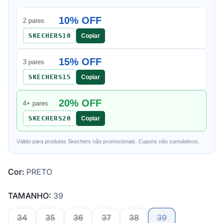
10% OFF
2 pares
SKECHERS10
Copiar
15% OFF
3 pares
SKECHERS15
Copiar
20% OFF
4+ pares
SKECHERS20
Copiar
Válido para produtos Skechers não promocionais. Cupons não cumulativos.
Cor:
PRETO
TAMANHO:
39
34
35
36
37
38
39