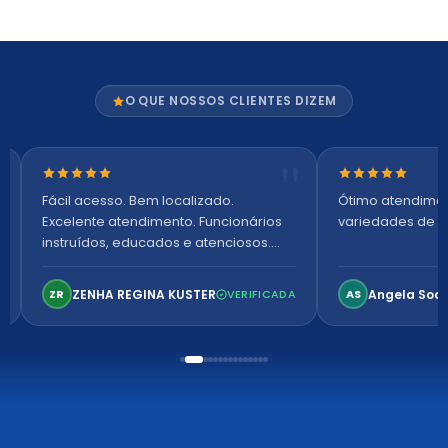
O QUE NOSSOS CLIENTES DIZEM
Nota 5 de 5 estrelas
Nota 5 de 5 es
Fácil acesso. Bem localizado.
Ótimo atendime
Excelente atendimento. Funcionários
variedades de p
instruídos, educados e atenciosos.
Ambiente arejado, espaçoso e
confortável. Perfeito!
ZENHA REGINA KUSTER
Angela Soa
ZR
VERIFICADA
AS