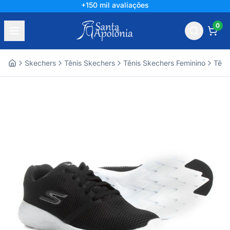
+150 mil avaliações
0
Skechers
Tênis Skechers
Tênis Skechers Feminino
Têni
Home