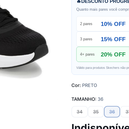
🔥
DESCONTO PROGRE
Quanto mais pares você compra
10% OFF
2 pares
15% OFF
3 pares
20% OFF
4+ pares
Válido para produtos Skechers não p
Cor:
PRETO
TAMANHO:
36
34
35
36
3
Indisponíve