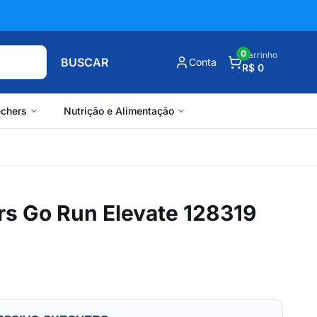
0
Carrinho
BUSCAR
Conta
R$ 0
chers
Nutrição e Alimentação
rs Go Run Elevate 128319