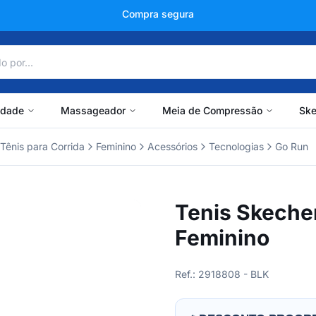
+150 mil avaliações
idade
Massageador
Meia de Compressão
Ske
Tênis para Corrida
Feminino
Acessórios
Tecnologias
Go Run
Tenis Skeche
Feminino
Ref.: 2918808 - BLK