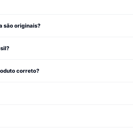
 são originais?
sil?
roduto correto?