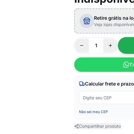
Retire grátis na lo
Veja lojas disponíve
Ti
Calcular frete e prazo
Não sei meu CEP
Compartilhar produto