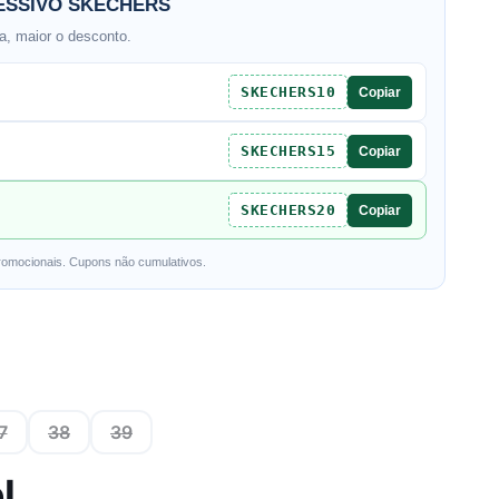
SSIVO SKECHERS
, maior o desconto.
SKECHERS10
Copiar
SKECHERS15
Copiar
SKECHERS20
Copiar
romocionais. Cupons não cumulativos.
7
38
39
l