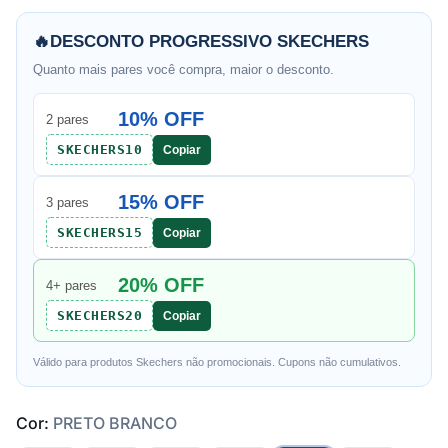
🔥
DESCONTO PROGRESSIVO SKECHERS
Quanto mais pares você compra, maior o desconto.
10% OFF
2 pares
SKECHERS10
Copiar
15% OFF
3 pares
SKECHERS15
Copiar
20% OFF
4+ pares
SKECHERS20
Copiar
Válido para produtos Skechers não promocionais. Cupons não cumulativos.
Cor:
PRETO BRANCO