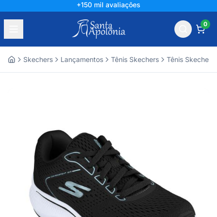
+150 mil avaliações
0
Skechers
Lançamentos
Tênis Skechers
Tênis Skechers
Home