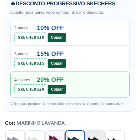
🔥
DESCONTO PROGRESSIVO SKECHERS
Quanto mais pares você compra, maior o desconto.
10% OFF
2 pares
SKECHERS10
Copiar
15% OFF
3 pares
SKECHERS15
Copiar
20% OFF
4+ pares
SKECHERS20
Copiar
Válido para produtos Skechers não promocionais. Cupons não cumulativos.
Cor:
MARINHO LAVANDA