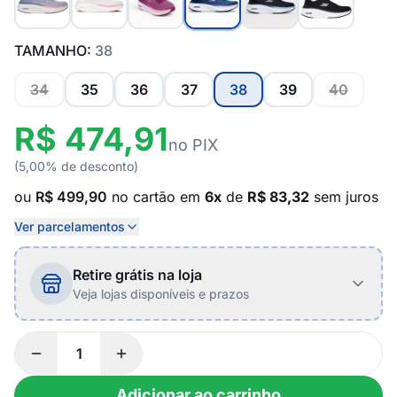
TAMANHO:
38
34
35
36
37
38
39
40
R$ 474,91
no PIX
(5,00% de desconto)
ou
R$ 499,90
no cartão em
6x
de
R$ 83,32
sem juros
Ver parcelamentos
Retire grátis na loja
Veja lojas disponíveis e prazos
Adicionar ao carrinho