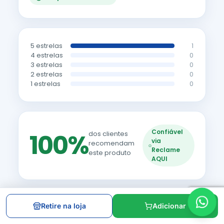
5 estrelas
1
4 estrelas
0
3 estrelas
0
2 estrelas
0
1 estrelas
0
Confiável
100%
dos clientes
via
recomendam
Reclame
este produto
AQUI
Todos
5 estrelas
4 estrelas
3 estrelas
Retire na loja
Adicionar
2 estrelas
1 estrela