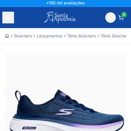
+150 mil avaliações
0
Skechers
Lançamentos
Tênis Skechers
Tênis Skechers
Home