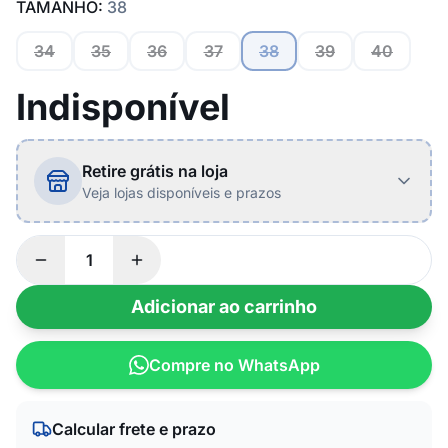
TAMANHO:
38
34
35
36
37
38
39
40
Indisponível
Retire grátis na loja
Veja lojas disponíveis e prazos
Adicionar ao carrinho
Compre no WhatsApp
Calcular frete e prazo