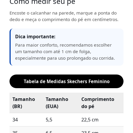
Como medir seu pé
Encoste o calcanhar na parede, marque a ponta do
dedo e meça o comprimento do pé em centímetros.
Dica importante:
Para maior conforto, recomendamos escolher
um tamanho com até 1 cm de folga,
especialmente para uso prolongado ou corrida.
Tabela de Medidas Skechers Feminino
Tamanho
Tamanho
Comprimento
(BR)
(EUA)
do pé
34
5,5
22,5 cm
35
6,5
23,5 cm