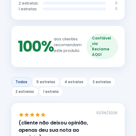
2 estrelas
0
1 estrelas
0
Confiável
100%
dos clientes
via
recomendam
Reclame
este produto
AQUI
Todos
5 estrelas
4 estrelas
3 estrelas
2 estrelas
1 estrela
10/06/2026
(cliente não deixou opinião,
apenas deu sua nota ao