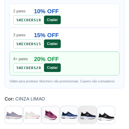
10% OFF
2 pares
SKECHERS10
Copiar
15% OFF
3 pares
SKECHERS15
Copiar
20% OFF
4+ pares
SKECHERS20
Copiar
Válido para produtos Skechers não promocionais. Cupons não cumulativos.
Cor:
CINZA LIMAO