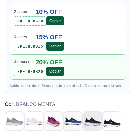
10% OFF
2 pares
SKECHERS10
Copiar
15% OFF
3 pares
SKECHERS15
Copiar
20% OFF
4+ pares
SKECHERS20
Copiar
Válido para produtos Skechers não promocionais. Cupons não cumulativos.
Cor:
BRANCO MENTA