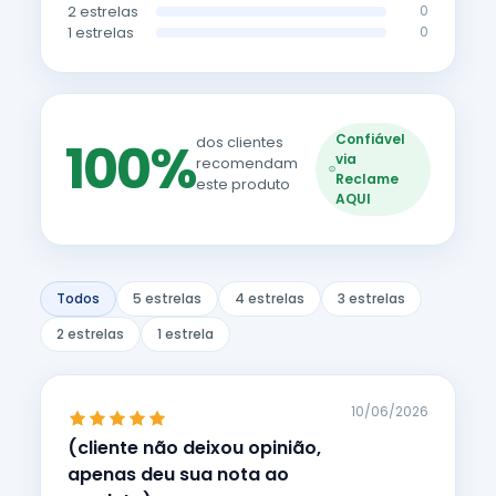
2 estrelas
0
1 estrelas
0
Confiável
100%
dos clientes
via
recomendam
Reclame
este produto
AQUI
Todos
5 estrelas
4 estrelas
3 estrelas
2 estrelas
1 estrela
10/06/2026
(cliente não deixou opinião,
apenas deu sua nota ao