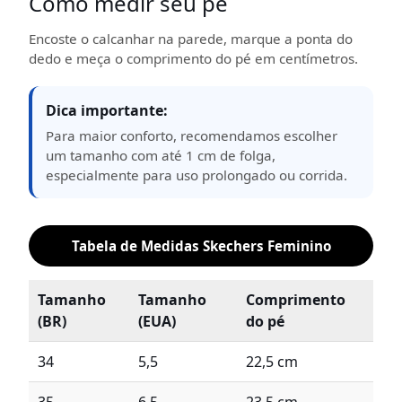
Como medir seu pé
Encoste o calcanhar na parede, marque a ponta do
dedo e meça o comprimento do pé em centímetros.
Dica importante:
Para maior conforto, recomendamos escolher
um tamanho com até 1 cm de folga,
especialmente para uso prolongado ou corrida.
Tabela de Medidas Skechers Feminino
Tamanho
Tamanho
Comprimento
(BR)
(EUA)
do pé
34
5,5
22,5 cm
35
6,5
23,5 cm