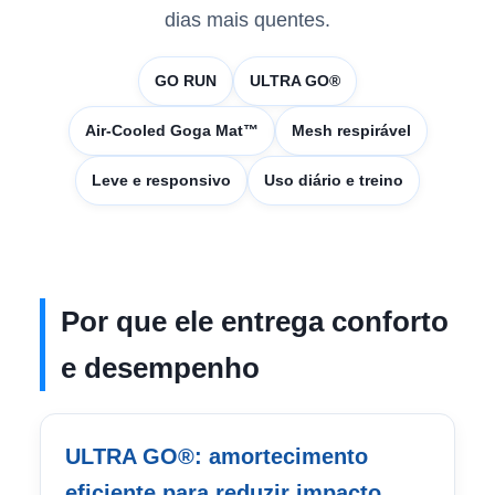
dias mais quentes.
GO RUN
ULTRA GO®
Air-Cooled Goga Mat™
Mesh respirável
Leve e responsivo
Uso diário e treino
Por que ele entrega conforto
e desempenho
ULTRA GO®: amortecimento
eficiente para reduzir impacto