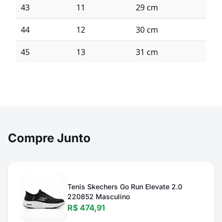
43
11
29 cm
44
12
30 cm
45
13
31 cm
Compre Junto
Tenis Skechers Go Run Elevate 2.0
220852 Masculino
R$ 474,91