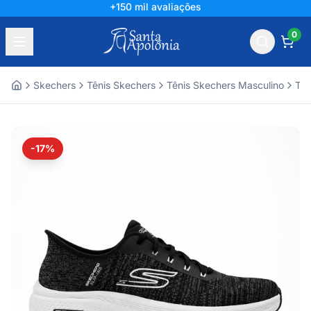
+150 mil avaliações
0
Skechers
Tênis Skechers
Tênis Skechers Masculino
Tên
Home
-17%