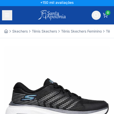
+150 mil avaliações
0
Skechers
Tênis Skechers
Tênis Skechers Feminino
Têni
Home