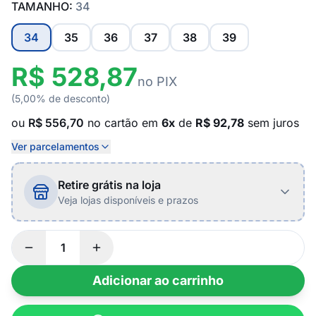
TAMANHO:
34
34
35
36
37
38
39
R$ 528,87
no PIX
(5,00% de desconto)
ou
R$ 556,70
no cartão em
6x
de
R$ 92,78
sem juros
Ver parcelamentos
Retire grátis na loja
Veja lojas disponíveis e prazos
Adicionar ao carrinho