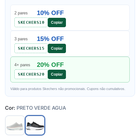
10% OFF
2 pares
SKECHERS10
Copiar
15% OFF
3 pares
SKECHERS15
Copiar
20% OFF
4+ pares
SKECHERS20
Copiar
Válido para produtos Skechers não promocionais. Cupons não cumulativos.
Cor:
PRETO VERDE AGUA