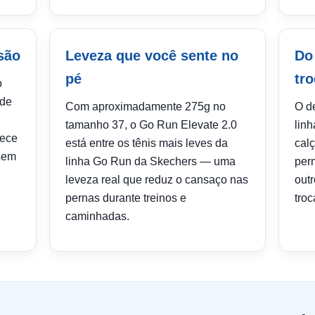
são
Leveza que você sente no
Do
pé
tro
o
 de
Com aproximadamente 275g no
O d
tamanho 37, o Go Run Elevate 2.0
lin
rece
está entre os tênis mais leves da
calç
sem
linha Go Run da Skechers — uma
per
leveza real que reduz o cansaço nas
out
pernas durante treinos e
troc
caminhadas.