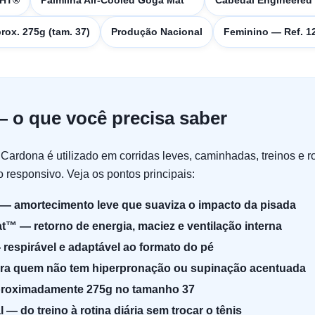
GHT®
Palmilha Air-Cooled Goga Mat™
Cabedal Engineered
rox. 275g (tam. 37)
Produção Nacional
Feminino — Ref. 
 o que você precisa saber
ardona é utilizado em corridas leves, caminhadas, treinos e ro
 responsivo. Veja os pontos principais:
 amortecimento leve que suaviza o impacto da pisada
t™ — retorno de energia, maciez e ventilação interna
espirável e adaptável ao formato do pé
ara quem não tem hiperpronação ou supinação acentuada
 aproximadamente 275g no tamanho 37
l — do treino à rotina diária sem trocar o tênis