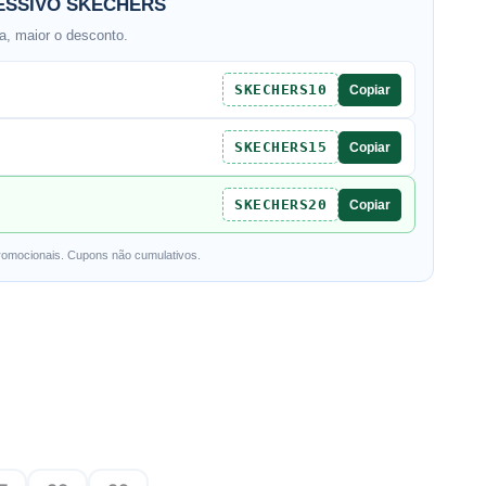
SSIVO SKECHERS
, maior o desconto.
SKECHERS10
Copiar
SKECHERS15
Copiar
SKECHERS20
Copiar
romocionais. Cupons não cumulativos.