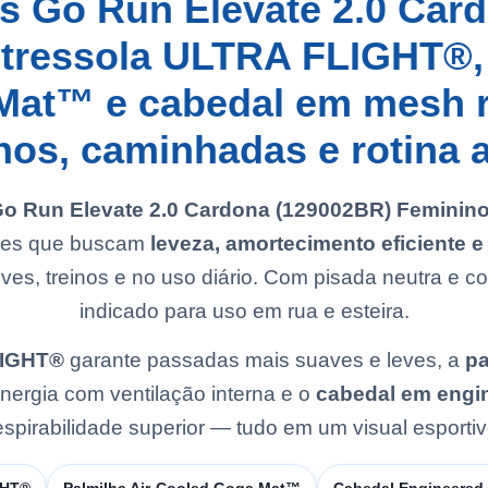
s Go Run Elevate 2.0 Ca
tressola ULTRA FLIGHT®, 
at™ e cabedal em mesh r
inos, caminhadas e rotina a
Go Run Elevate 2.0 Cardona (129002BR) Feminin
eres que buscam
leveza, amortecimento eficiente 
ves, treinos e no uso diário. Com pisada neutra e co
indicado para uso em rua e esteira.
LIGHT®
garante passadas mais suaves e leves, a
pa
nergia com ventilação interna e o
cabedal em engi
spirabilidade superior — tudo em um visual esportiv