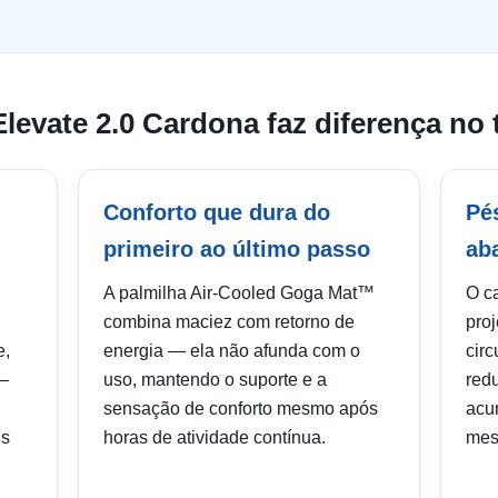
evate 2.0 Cardona faz diferença no t
Conforto que dura do
Pé
primeiro ao último passo
ab
A palmilha Air-Cooled Goga Mat™
O c
combina maciez com retorno de
pro
e,
energia — ela não afunda com o
circ
 —
uso, mantendo o suporte e a
red
sensação de conforto mesmo após
acu
is
horas de atividade contínua.
mes