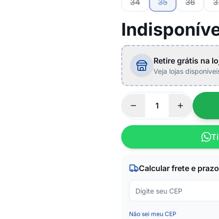
34
35
36
3
Indisponíve
Retire grátis na lo
Veja lojas disponíve
Ti
Calcular frete e prazo
Não sei meu CEP