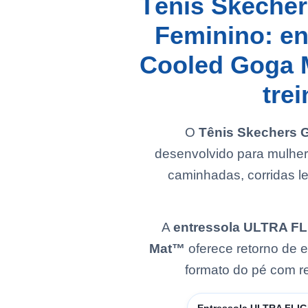
Tênis Skecher
Feminino: en
Cooled Goga M
tre
O
Tênis Skechers 
desenvolvido para mulh
caminhadas, corridas le
A
entressola ULTRA F
Mat™
oferece retorno de e
formato do pé com re