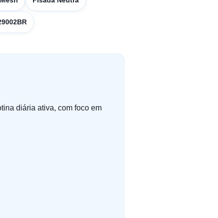
 Mesh
Pisada Neutra
129002BR
tina diária ativa, com foco em