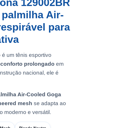
rdona 129002BR
palmilha Air-
espirável para
tiva
o
é um tênis esportivo
e conforto prolongado
em
nstrução nacional, ele é
lmilha Air-Cooled Goga
neered mesh
se adapta ao
o moderno e versátil.