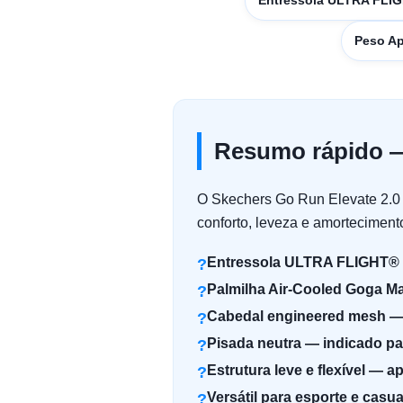
Entressola ULTRA FLI
Peso Ap
Resumo rápido —
O Skechers Go Run Elevate 2.0 C
conforto, leveza e amortecimento
Entressola ULTRA FLIGHT® —
Palmilha Air-Cooled Goga Ma
Cabedal engineered mesh — r
Pisada neutra — indicado p
Estrutura leve e flexível —
Versátil para esporte e casua