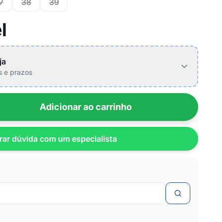
7
38
39
l
ja
is e prazos
Adicionar ao carrinho
rar dúvida com um especialista