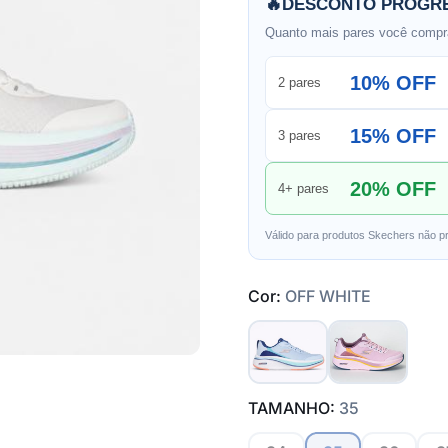
🔥
DESCONTO PROGRE
Quanto mais pares você compra
10% OFF
2 pares
15% OFF
3 pares
20% OFF
4+ pares
Válido para produtos Skechers não p
Cor:
OFF WHITE
TAMANHO:
35