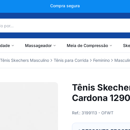
+150 mil avaliações
idade
Massageador
Meia de Compressão
Ske
Tênis Skechers Masculino
Tênis para Corrida
Feminino
Masculi
Tênis Skecher
Cardona 1290
Ref.: 3199113 - OFWT