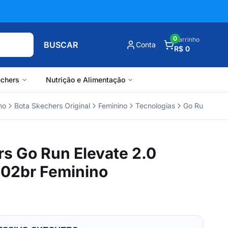
0
Carrinho
BUSCAR
Conta
R$ 0
chers
Nutrição e Alimentação
no
Bota Skechers Original
Feminino
Tecnologias
Go Run
Out
s Go Run Elevate 2.0
02br Feminino