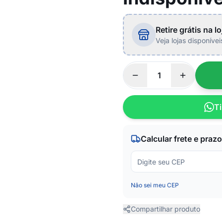
Retire grátis na lo
Veja lojas disponíve
Ti
Calcular frete e prazo
Não sei meu CEP
Compartilhar produto