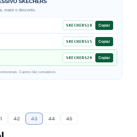
SSIVO SKECHERS
, maior o desconto.
SKECHERS10
Copiar
SKECHERS15
Copiar
SKECHERS20
Copiar
romocionais. Cupons não cumulativos.
1
42
43
44
45
l