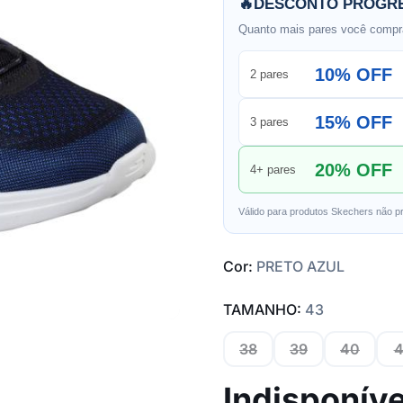
🔥
DESCONTO PROGRE
Quanto mais pares você compra
10% OFF
2 pares
15% OFF
3 pares
20% OFF
4+ pares
Válido para produtos Skechers não p
Cor:
PRETO AZUL
TAMANHO:
43
38
39
40
4
Indisponíve