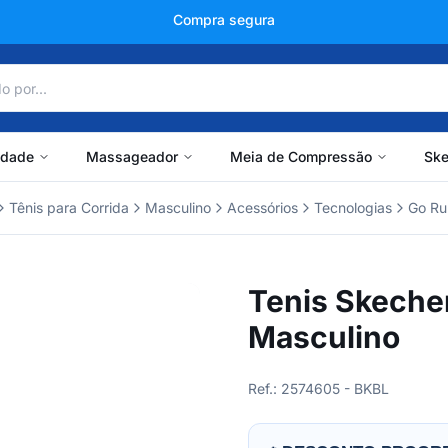
+150 mil avaliações
idade
Massageador
Meia de Compressão
Ske
Tênis para Corrida
Masculino
Acessórios
Tecnologias
Go Ru
Tenis Skeche
Masculino
Ref.: 2574605 - BKBL