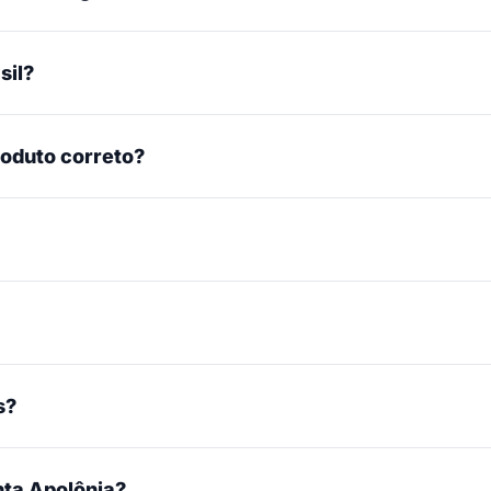
sil?
roduto correto?
s?
ta Apolônia?