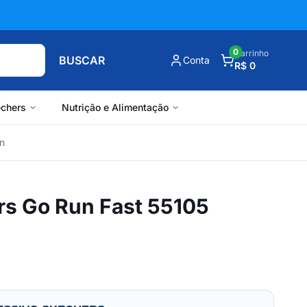
0
Carrinho
BUSCAR
Conta
R$ 0
chers
Nutrição e Alimentação
n
rs Go Run Fast 55105