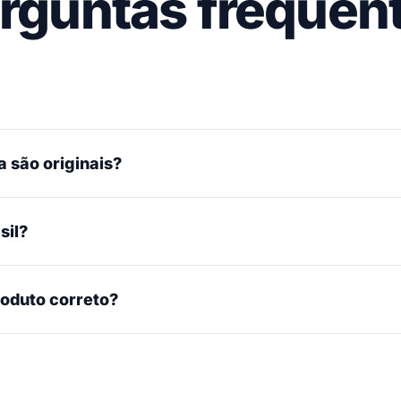
rguntas frequen
 são originais?
sil?
roduto correto?