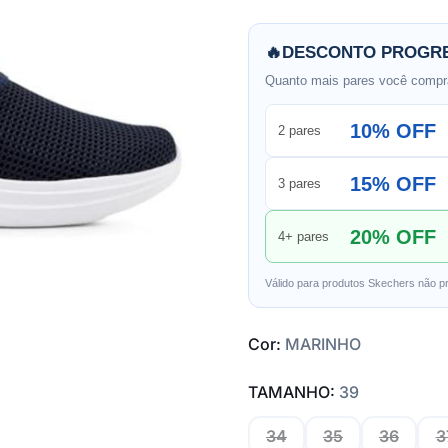
🔥
DESCONTO PROGRE
Quanto mais pares você compra
10% OFF
2 pares
15% OFF
3 pares
20% OFF
4+ pares
Válido para produtos Skechers não p
Cor:
MARINHO
TAMANHO:
39
34
35
36
3