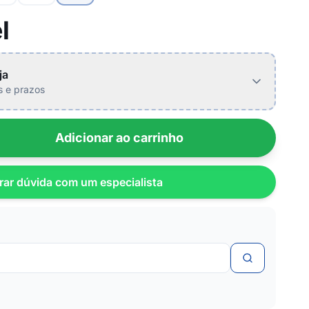
l
ja
is e prazos
Adicionar ao carrinho
rar dúvida com um especialista