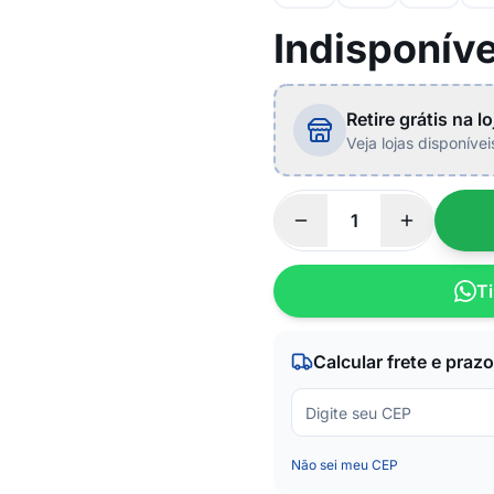
Indisponíve
Retire grátis na lo
Veja lojas disponíve
Ti
Calcular frete e prazo
Não sei meu CEP