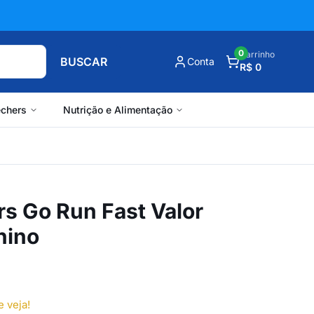
0
Carrinho
BUSCAR
Conta
R$ 0
chers
Nutrição e Alimentação
s Go Run Fast Valor
nino
e veja!