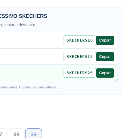
SSIVO SKECHERS
, maior o desconto.
SKECHERS10
Copiar
SKECHERS15
Copiar
SKECHERS20
Copiar
romocionais. Cupons não cumulativos.
7
38
39