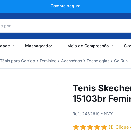
+150 mil avaliações
idade
Massageador
Meia de Compressão
Ske
Tênis para Corrida
Feminino
Acessórios
Tecnologias
Go Run
Tenis Skecher
15103br Femi
Ref.: 2432619 - NVY
(1)
Clique 