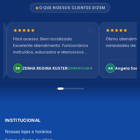
O QUE NOSSOS CLIENTES DIZEM
Nota 5 de 5 estrelas
Nota 5 de 5 es
Fácil acesso. Bem localizado.
Ótimo atendime
Excelente atendimento. Funcionários
variedades de p
instruídos, educados e atenciosos.
Ambiente arejado, espaçoso e
confortável. Perfeito!
ZENHA REGINA KUSTER
Angela Soa
ZR
VERIFICADA
AS
INSTITUCIONAL
Nossas lojas e horários