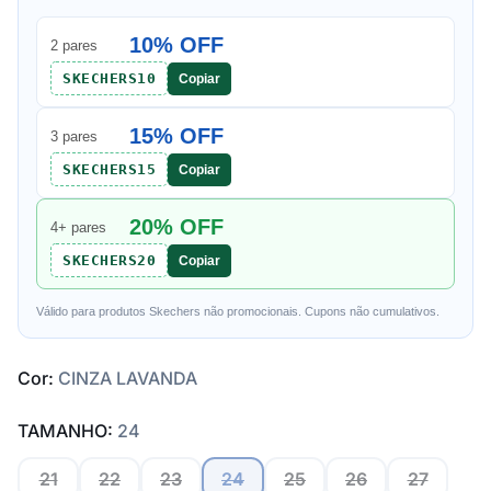
10% OFF
2 pares
SKECHERS10
Copiar
15% OFF
3 pares
SKECHERS15
Copiar
20% OFF
4+ pares
SKECHERS20
Copiar
Válido para produtos Skechers não promocionais. Cupons não cumulativos.
Cor:
CINZA LAVANDA
TAMANHO:
24
21
22
23
24
25
26
27