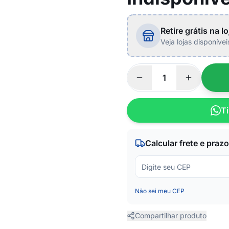
Retire grátis na lo
Veja lojas disponíve
Ti
Calcular frete e prazo
Não sei meu CEP
Compartilhar produto