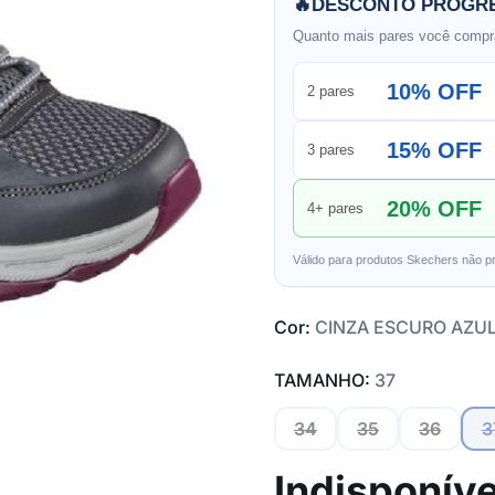
🔥
DESCONTO PROGRE
Quanto mais pares você compra
10% OFF
2 pares
15% OFF
3 pares
20% OFF
4+ pares
Válido para produtos Skechers não p
Cor:
CINZA ESCURO AZU
TAMANHO:
37
34
35
36
3
Indisponíve