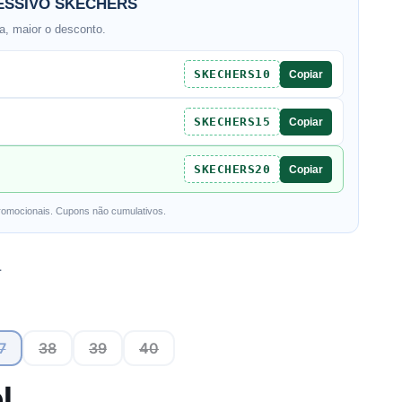
SSIVO SKECHERS
, maior o desconto.
SKECHERS10
Copiar
SKECHERS15
Copiar
SKECHERS20
Copiar
romocionais. Cupons não cumulativos.
L
7
38
39
40
l