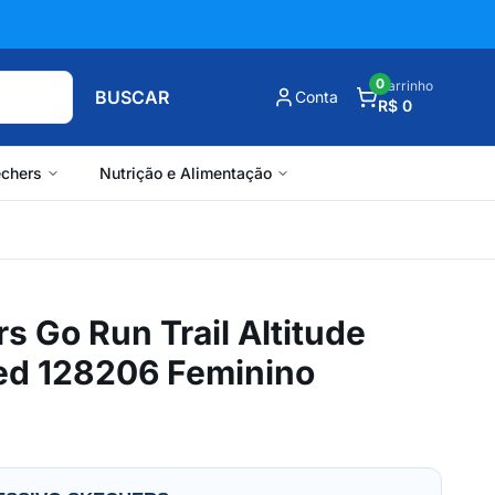
0
Carrinho
BUSCAR
Conta
R$ 0
chers
Nutrição e Alimentação
s Go Run Trail Altitude
ted 128206 Feminino