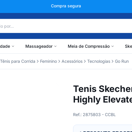
+150 mil avaliações
idade
Massageador
Meia de Compressão
Ske
Tênis para Corrida
Feminino
Acessórios
Tecnologias
Go Run
Tenis Skecher
Highly Eleva
Ref.: 2875803 - CCBL