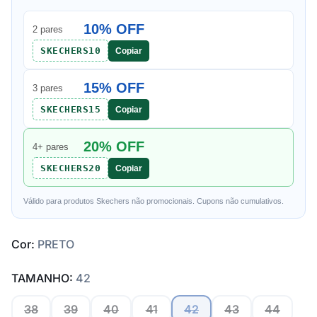
10% OFF
2 pares
SKECHERS10
Copiar
15% OFF
3 pares
SKECHERS15
Copiar
20% OFF
4+ pares
SKECHERS20
Copiar
Válido para produtos Skechers não promocionais. Cupons não cumulativos.
Cor:
PRETO
TAMANHO:
42
38
39
40
41
42
43
44