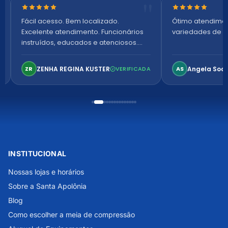
Nota 5 de 5 estrelas
Nota 5 de 5 es
Fácil acesso. Bem localizado.
Ótimo atendime
Excelente atendimento. Funcionários
variedades de p
instruídos, educados e atenciosos.
Ambiente arejado, espaçoso e
confortável. Perfeito!
ZENHA REGINA KUSTER
Angela Soa
ZR
VERIFICADA
AS
INSTITUCIONAL
Nossas lojas e horários
Sobre a Santa Apolônia
Blog
Como escolher a meia de compressão