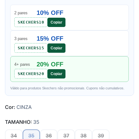
10% OFF
2 pares
SKECHERS10
Copiar
15% OFF
3 pares
SKECHERS15
Copiar
20% OFF
4+ pares
SKECHERS20
Copiar
Válido para produtos Skechers não promocionais. Cupons não cumulativos.
Cor:
CINZA
TAMANHO:
35
34
35
36
37
38
39