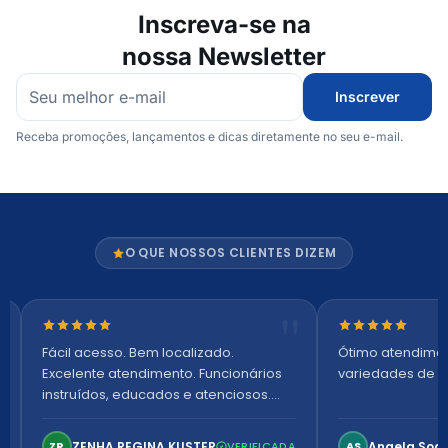
Inscreva-se na
nossa Newsletter
Inscrever
Receba promoções, lançamentos e dicas diretamente no seu e-mail.
O QUE NOSSOS CLIENTES DIZEM
Nota 5 de 5 estrelas
Nota 5 de 5 es
Fácil acesso. Bem localizado.
Ótimo atendime
Excelente atendimento. Funcionários
variedades de p
instruídos, educados e atenciosos.
Ambiente arejado, espaçoso e
confortável. Perfeito!
ZENHA REGINA KUSTER
Angela Soa
ZR
VERIFICADA
AS