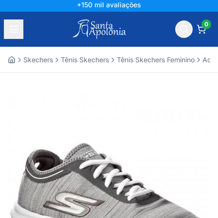
+150 mil avaliações
0
Skechers
Tênis Skechers
Tênis Skechers Feminino
Aces
Home