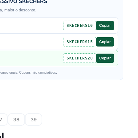
SSIVO SKECHERS
, maior o desconto.
SKECHERS10
Copiar
SKECHERS15
Copiar
SKECHERS20
Copiar
romocionais. Cupons não cumulativos.
7
38
39
l