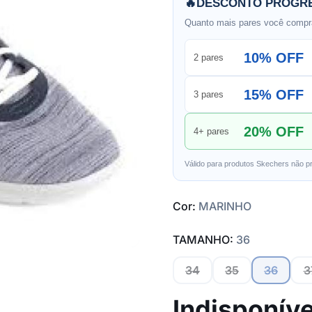
🔥
DESCONTO PROGRE
Quanto mais pares você compra
10% OFF
2 pares
15% OFF
3 pares
20% OFF
4+ pares
Válido para produtos Skechers não p
Cor:
MARINHO
TAMANHO:
36
34
35
36
3
Indisponíve