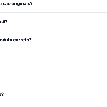
 são originais?
sil?
roduto correto?
s?