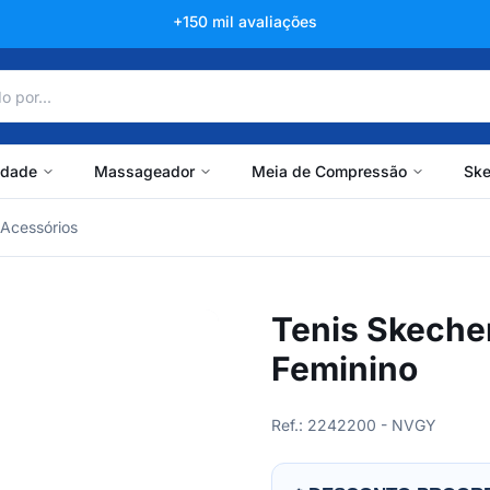
Líder há mais de 60 anos
idade
Massageador
Meia de Compressão
Ske
Acessórios
Tenis Skeche
Feminino
Ref.: 2242200 - NVGY