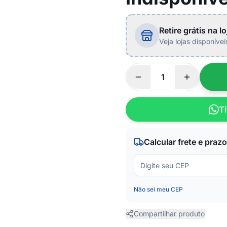
Retire grátis na lo
Veja lojas disponíve
Ti
Calcular frete e prazo
Não sei meu CEP
Compartilhar produto