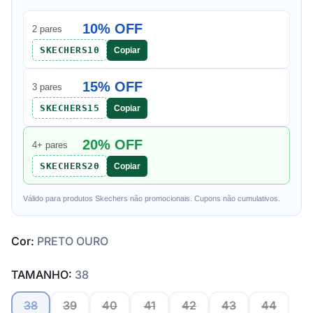
10% OFF
2 pares
SKECHERS10
Copiar
15% OFF
3 pares
SKECHERS15
Copiar
20% OFF
4+ pares
SKECHERS20
Copiar
Válido para produtos Skechers não promocionais. Cupons não cumulativos.
Cor:
PRETO OURO
TAMANHO:
38
38
39
40
41
42
43
44