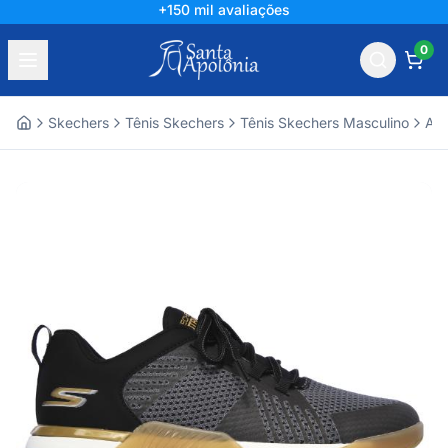
+150 mil avaliações
0
Skechers
Tênis Skechers
Tênis Skechers Masculino
Ace
Home