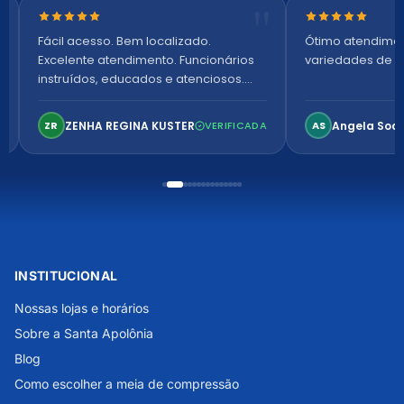
Nota 5 de 5 estrelas
Nota 5 de 5 es
Fácil acesso. Bem localizado.
Ótimo atendime
Excelente atendimento. Funcionários
variedades de p
instruídos, educados e atenciosos.
Ambiente arejado, espaçoso e
confortável. Perfeito!
ZENHA REGINA KUSTER
Angela Soa
ZR
VERIFICADA
AS
INSTITUCIONAL
Nossas lojas e horários
Sobre a Santa Apolônia
Blog
Como escolher a meia de compressão