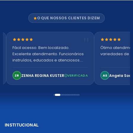
O QUE NOSSOS CLIENTES DIZEM
Nota 5 de 5 estrelas
Nota 5 de 5 es
Fácil acesso. Bem localizado.
Ótimo atendime
Excelente atendimento. Funcionários
variedades de p
instruídos, educados e atenciosos.
Ambiente arejado, espaçoso e
confortável. Perfeito!
ZENHA REGINA KUSTER
Angela Soa
ZR
VERIFICADA
AS
INSTITUCIONAL