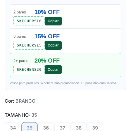
10% OFF
2 pares
SKECHERS10
Copiar
15% OFF
3 pares
SKECHERS15
Copiar
20% OFF
4+ pares
SKECHERS20
Copiar
Válido para produtos Skechers não promocionais. Cupons não cumulativos.
Cor:
BRANCO
TAMANHO:
35
34
35
36
37
38
39