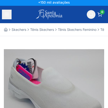
+150 mil avaliações
0
Skechers
Tênis Skechers
Tênis Skechers Feminino
Têni
Home