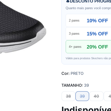
🔥
DESCONTO PROGRE
Quanto mais pares você compra
10% OFF
2 pares
15% OFF
3 pares
20% OFF
4+ pares
Válido para produtos Skechers não p
Cor:
PRETO
TAMANHO:
39
38
39
40
4
Indisponíve