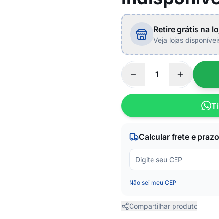
Retire grátis na lo
Veja lojas disponíve
Ti
Calcular frete e prazo
Não sei meu CEP
Compartilhar produto