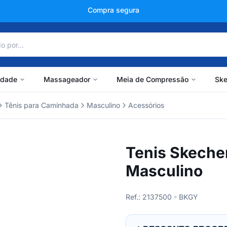
+150 mil avaliações
idade
Massageador
Meia de Compressão
Ske
Tênis para Caminhada
Masculino
Acessórios
Tenis Skeche
Masculino
Ref.: 2137500 - BKGY