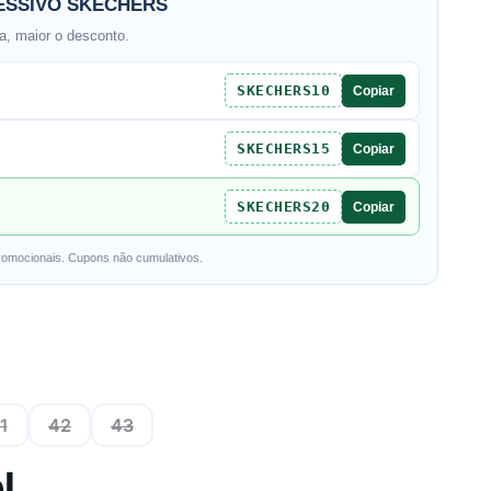
SSIVO SKECHERS
, maior o desconto.
SKECHERS10
Copiar
SKECHERS15
Copiar
SKECHERS20
Copiar
romocionais. Cupons não cumulativos.
1
42
43
l