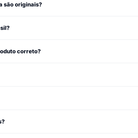
 são originais?
sil?
roduto correto?
s?