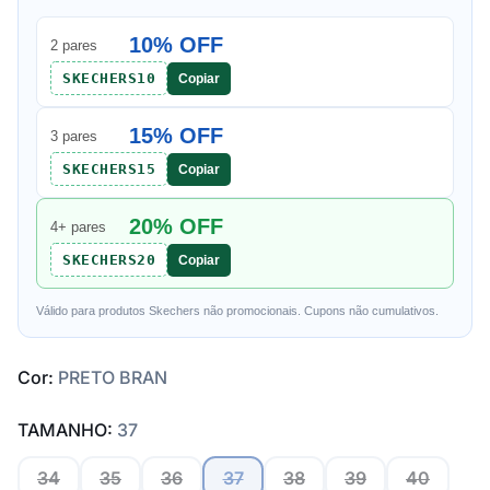
10% OFF
2 pares
SKECHERS10
Copiar
15% OFF
3 pares
SKECHERS15
Copiar
20% OFF
4+ pares
SKECHERS20
Copiar
Válido para produtos Skechers não promocionais. Cupons não cumulativos.
Cor:
PRETO BRAN
TAMANHO:
37
34
35
36
37
38
39
40