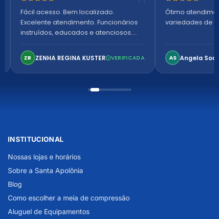
Nota 5 de 5 estrelas
Nota 5 de 5 es
Fácil acesso. Bem localizado.
Ótimo atendime
Excelente atendimento. Funcionários
variedades de p
instruídos, educados e atenciosos.
Ambiente arejado, espaçoso e
confortável. Perfeito!
ZENHA REGINA KUSTER
Angela Soa
ZR
VERIFICADA
AS
INSTITUCIONAL
Nossas lojas e horários
Sobre a Santa Apolônia
Blog
Como escolher a meia de compressão
Aluguel de Equipamentos