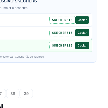
SSIVO SKECHERS
, maior o desconto.
SKECHERS10
Copiar
SKECHERS15
Copiar
SKECHERS20
Copiar
romocionais. Cupons não cumulativos.
7
38
39
l