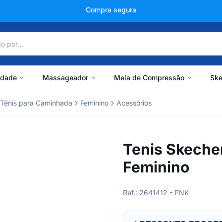
+150 mil avaliações
idade
Massageador
Meia de Compressão
Ske
Tênis para Caminhada
Feminino
Acessórios
Tenis Skeche
Feminino
Ref.: 2641412 - PNK