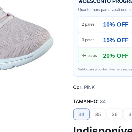
🔥
DESCONTO PROGRE
Quanto mais pares você compra
10% OFF
2 pares
15% OFF
3 pares
20% OFF
4+ pares
Válido para produtos Skechers não p
Cor:
PINK
TAMANHO:
34
34
35
36
3
Indisponíve