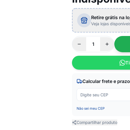
Retire grátis na lo
Veja lojas disponíve
Ti
Calcular frete e prazo
Não sei meu CEP
Compartilhar produto