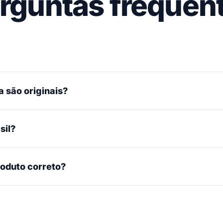
rguntas frequen
 são originais?
sil?
roduto correto?