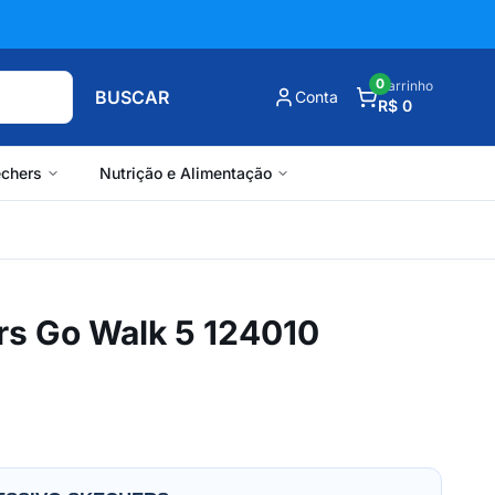
0
Carrinho
BUSCAR
Conta
R$ 0
chers
Nutrição e Alimentação
rs Go Walk 5 124010