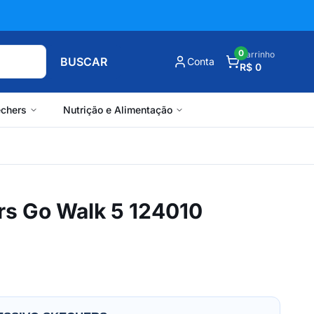
0
Carrinho
BUSCAR
Conta
R$ 0
chers
Nutrição e Alimentação
rs Go Walk 5 124010