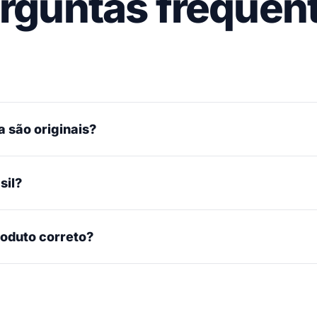
rguntas frequen
 são originais?
sil?
roduto correto?