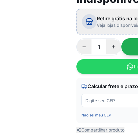
Retire grátis na lo
Veja lojas disponíve
Ti
Calcular frete e prazo
Não sei meu CEP
Compartilhar produto