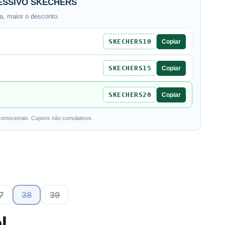
SSIVO SKECHERS
, maior o desconto.
SKECHERS10
Copiar
SKECHERS15
Copiar
SKECHERS20
Copiar
romocionais. Cupons não cumulativos.
7
38
39
l