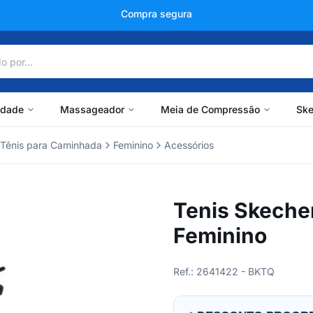
+150 mil avaliações
idade
Massageador
Meia de Compressão
Ske
Tênis para Caminhada
Feminino
Acessórios
Tenis Skeche
Feminino
Ref.: 2641422 - BKTQ