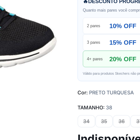
🔥
DESCONTO PROGRE
Quanto mais pares você compra
10% OFF
2 pares
15% OFF
3 pares
20% OFF
4+ pares
Válido para produtos Skechers não p
Cor:
PRETO TURQUESA
TAMANHO:
38
34
35
36
3
Indisponíve