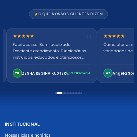
O QUE NOSSOS CLIENTES DIZEM
Nota 5 de 5 estrelas
Nota 5 de 5 es
Fácil acesso. Bem localizado.
Ótimo atendime
Excelente atendimento. Funcionários
variedades de p
instruídos, educados e atenciosos.
Ambiente arejado, espaçoso e
confortável. Perfeito!
ZENHA REGINA KUSTER
Angela Soa
ZR
VERIFICADA
AS
INSTITUCIONAL
Nossas lojas e horários