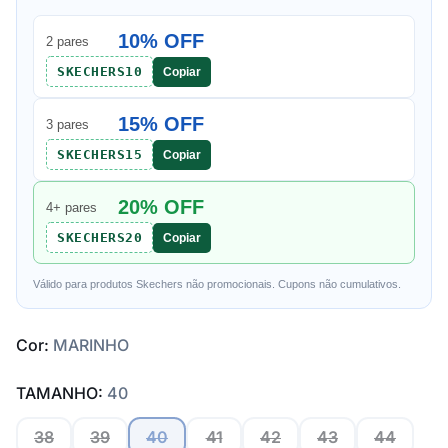
10% OFF
2 pares
SKECHERS10
Copiar
15% OFF
3 pares
SKECHERS15
Copiar
20% OFF
4+ pares
SKECHERS20
Copiar
Válido para produtos Skechers não promocionais. Cupons não cumulativos.
Cor:
MARINHO
TAMANHO:
40
38
39
40
41
42
43
44